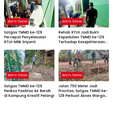
BERITA TERKINI
BERITA TERKINI
Satgas TMMD ke-129
Rehab RTLH Jadi Bukti
Percepat Penyelesaian
Kepedulian TMMD ke-129
RTLH Milik Sriyanti
Terhadap Kesejahteraan
Warga
BERITA TERKINI
BERITA TERKINI
Satgas TMMD ke-129
Jalan 750 Meter Jadi
Periksa Fasilitas Air Bersih
Prioritas, Satgas TMMD ke-
di Kampung Kreatif Pelangi
129 Perkuat Akses Warga
Talang Jambe