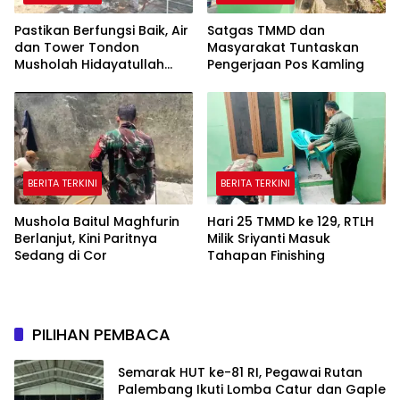
Pastikan Berfungsi Baik, Air
Satgas TMMD dan
dan Tower Tondon
Masyarakat Tuntaskan
Musholah Hidayatullah
Pengerjaan Pos Kamling
Dicek Satgas TMMD
BERITA TERKINI
BERITA TERKINI
Mushola Baitul Maghfurin
Hari 25 TMMD ke 129, RTLH
Berlanjut, Kini Paritnya
Milik Sriyanti Masuk
Sedang di Cor
Tahapan Finishing
PILIHAN PEMBACA
Semarak HUT ke-81 RI, Pegawai Rutan
Palembang Ikuti Lomba Catur dan Gaple