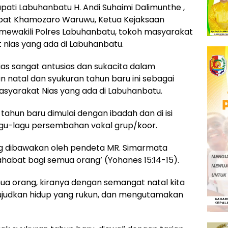
pati Labuhanbatu H. Andi Suhaimi Dalimunthe ,
apat Khamozaro Waruwu, Ketua Kejaksaan
 mewakili Polres Labuhanbatu, tokoh masyarakat
 nias yang ada di Labuhanbatu.
as sangat antusias dan sukacita dalam
 natal dan syukuran tahun baru ini sebagai
syarakat Nias yang ada di Labuhanbatu.
ahun baru dimulai dengan ibadah dan di isi
lagu-lagu persembahan vokal grup/koor.
g dibawakan oleh pendeta MR. Simarmata
abat bagi semua orang’ (Yohanes 15:14-15).
ua orang, kiranya dengan semangat natal kita
ujudkan hidup yang rukun, dan mengutamakan