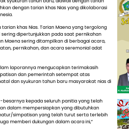
ak syukuran tahun baru, diawali dengan tarian
hkan dengan tarian khas Nias yang dikolaborasi
nesia.
tarian khas Nias. Tarian Maena yang tergolong
l sering dipertunjukkan pada saat pernikahan
n Maena sering ditampilkan di berbagai acara,
tan, pernikahan, dan acara seremonial adat
 dalam laporannya mengucapkan terimakasih
impatisan dan pemerintah setempat atas
atal dan syukuran tahun baru masyarakat nias di
-besarnya kepada seluruh panitia yang telah
iran dalam mempersiapkan yang dibutuhkan
natur/simpatisan yang telah turut serta terlebih
juga memberi dukungan dalam acara ini,”