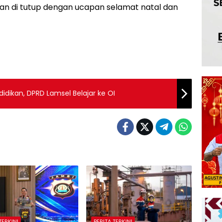
n di tutup dengan ucapan selamat natal dan
idikan, DPRD Lamsel Belajar ke OI
TERKINI
BERITA TERKINI