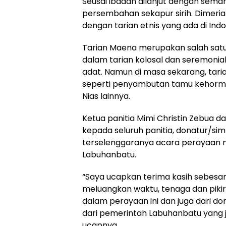
Seusai ibadah dilanjut dengan semar
persembahan sekapur sirih. Dimeria
dengan tarian etnis yang ada di Indo
Tarian Maena merupakan salah satu 
dalam tarian kolosal dan seremonia
adat. Namun di masa sekarang, taria
seperti penyambutan tamu kehorma
Nias lainnya.
Ketua panitia Mimi Christin Zebua
kepada seluruh panitia, donatur/s
terselenggaranya acara perayaan n
Labuhanbatu.
“Saya ucapkan terima kasih sebesar
meluangkan waktu, tenaga dan pik
dalam perayaan ini dan juga dari do
dari pemerintah Labuhanbatu yang 
ucapnya.