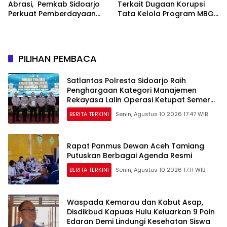
Abrasi, Pemkab Sidoarjo
Terkait Dugaan Korupsi
Perkuat Pemberdayaan
Tata Kelola Program MBG
Masyarakat Pesisir
di BGN
Berbasis Ekosistem
Mangrove
PILIHAN PEMBACA
Satlantas Polresta Sidoarjo Raih
Penghargaan Kategori Manajemen
Rekayasa Lalin Operasi Ketupat Semeru
2026
BERITA TERKINI
Senin, Agustus 10 2026 17:47 WIB
Rapat Panmus Dewan Aceh Tamiang
Putuskan Berbagai Agenda Resmi
BERITA TERKINI
Senin, Agustus 10 2026 17:11 WIB
Waspada Kemarau dan Kabut Asap,
Disdikbud Kapuas Hulu Keluarkan 9 Poin
Edaran Demi Lindungi Kesehatan Siswa