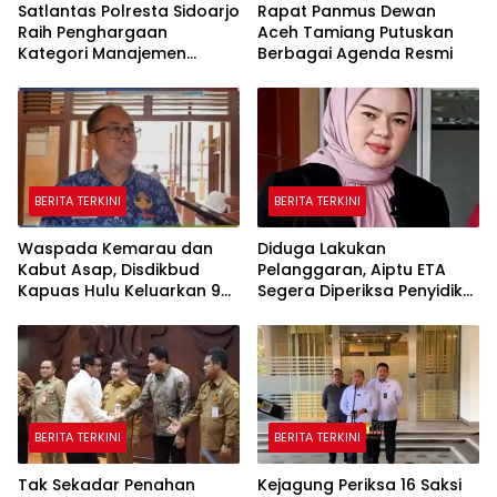
Satlantas Polresta Sidoarjo
Rapat Panmus Dewan
Raih Penghargaan
Aceh Tamiang Putuskan
Kategori Manajemen
Berbagai Agenda Resmi
Rekayasa Lalin Operasi
Ketupat Semeru 2026
BERITA TERKINI
BERITA TERKINI
Waspada Kemarau dan
Diduga Lakukan
Kabut Asap, Disdikbud
Pelanggaran, ‎Aiptu ETA
Kapuas Hulu Keluarkan 9
Segera Diperiksa Penyidik
Poin Edaran Demi Lindungi
Propam
Kesehatan Siswa
BERITA TERKINI
BERITA TERKINI
Tak Sekadar Penahan
Kejagung Periksa 16 Saksi