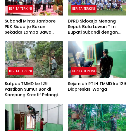
BERITA TERKINI
BERITA TERKINI
Subandi Minta Jambore
DPRD Sidoarjo Menang
PKK Sidoarjo Bukan
Sepak Bola Lawan Tim
Sekadar Lomba Bawa
Bupati Subandi dengan
Pulang Piala tapi Juga Ilmu
Skor 3-1 di Gelora Delta
untuk Warga
BERITA TERKINI
BERITA TERKINI
Satgas TMMD ke 129
Sejumlah RTLH TMMD ke 129
Pastikan Sumur Bor di
Diapresiasi Warga
Kampung Kreatif Pelangi
Bisa Digunakan