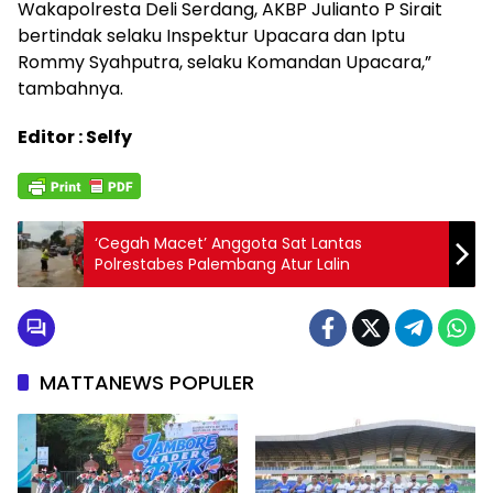
Wakapolresta Deli Serdang, AKBP Julianto P Sirait
bertindak selaku Inspektur Upacara dan Iptu
Rommy Syahputra, selaku Komandan Upacara,”
tambahnya.
Editor : Selfy
‘Cegah Macet’ Anggota Sat Lantas
Polrestabes Palembang Atur Lalin
MATTANEWS POPULER