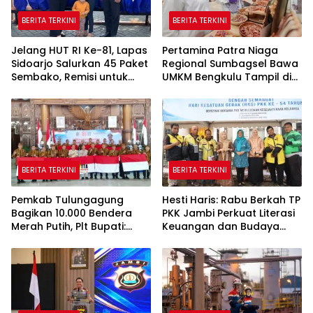
BERITA TERKINI
BERITA TERKINI
Jelang HUT RI Ke-81, Lapas
Pertamina Patra Niaga
Sidoarjo Salurkan 45 Paket
Regional Sumbagsel Bawa
Sembako, Remisi untuk
UMKM Bengkulu Tampil di
Ratusan Napi dan 12 Bebas
Indonesia Fashion Week
2026
BERITA TERKINI
BERITA TERKINI
Pemkab Tulungagung
Hesti Haris: Rabu Berkah TP
Bagikan 10.000 Bendera
PKK Jambi Perkuat Literasi
Merah Putih, Plt Bupati:
Keuangan dan Budaya
Nasionalisme Harus Hidup
Kelola Sampah dari Rumah
di Setiap Rumah