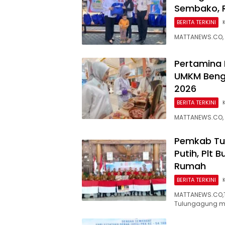
Sembako, R
BERITA TERKINI
MATTANEWS.CO, 
Pertamina 
UMKM Bengk
2026
BERITA TERKINI
MATTANEWS.CO, 
Pemkab Tul
Putih, Plt 
Rumah
BERITA TERKINI
MATTANEWS.CO,T
Tulungagung m