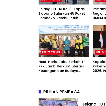
Jelang HUT RI Ke-81, Lapas
Pertami
Sidoarjo Salurkan 45 Paket
Region
Sembako, Remisi untuk
UMKM B
Ratusan Napi dan 12 Bebas
Indone
2026
BERITA TERKINI
BERITA 
Hesti Haris: Rabu Berkah TP
Kapold
PKK Jambi Perkuat Literasi
Rakern
Keuangan dan Budaya
2026, P
Kelola Sampah dari Rumah
Keuang
dan Ak
PILIHAN PEMBACA
Jelang HUT 