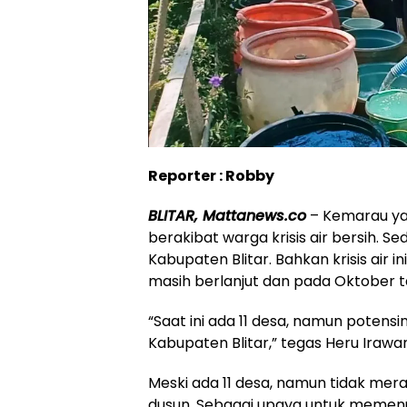
Reporter : Robby
BLITAR, Mattanews.co
– Kemarau ya
berakibat warga krisis air bersih. Se
Kabupaten Blitar. Bahkan krisis air i
masih berlanjut dan pada Oktober ta
“Saat ini ada 11 desa, namun potensi
Kabupaten Blitar,” tegas Heru Irawa
Meski ada 11 desa, namun tidak mera
dusun. Sebagai upaya untuk memen