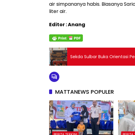
air simpananya habis. Biasanya Sar
liter air.
Editor : Anang
Sekda Sulbar Buka Orientasi 
MATTANEWS POPULER
BERITA TERKINI
BERITA 