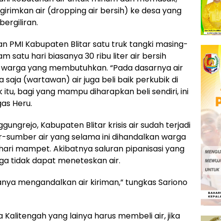
irimkan air (dropping air bersih) ke desa yang
bergiliran.
n PMI Kabupaten Blitar satu truk tangki masing-
m satu hari biasanya 30 ribu liter air bersih
da warga yang membutuhkan. “Pada dasarnya air
 saja (wartawan) air juga beli baik perkubik di
 itu, bagi yang mampu diharapkan beli sendiri, ini
gas Heru.
ngrejo, Kabupaten Blitar krisis air sudah terjadi
r-sumber air yang selama ini dihandalkan warga
ari mampet. Akibatnya saluran pipanisasi yang
ga tidak dapat meneteskan air.
anya mengandalkan air kiriman,” tungkas Sariono
 Kalitengah yang lainya harus membeli air, jika