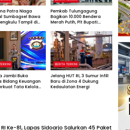
na Patra Niaga
Pemkab Tulungagung
al Sumbagsel Bawa
Bagikan 10.000 Bendera
engkulu Tampil di
Merah Putih, Plt Bupati:
sia Fashion Week
Nasionalisme Harus Hidup di
Setiap Rumah
TERKINI
BERITA TERKINI
a Jambi Buka
Jelang HUT RI, 3 Sumur Infill
is Bidang Keuangan
Baru di Zona 4 Dukung
erkuat Tata Kelola
Kedaulatan Energi
an yang Transparan
untabel
RI Ke-81, Lapas Sidoarjo Salurkan 45 Paket