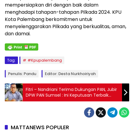
mempersiapkan diri dengan baik dalam
menghadapi tahapan-tahapan Pilkada 2024. KPU
Kota Palembang berkomitmen untuk
menyelenggarakan Pilkada yang berkualitas, aman,
dan damai.
Tag:
#Kpupalembang
Penulis: Pandu
Editor: Desta Nurkhoiriyah
Fitri – Nandriani Terima Dukungan PAN, Jubir
DPW PAN Sumsel : Ini Keputusan Terbaik
untuk Kota Palembang
MATTANEWS POPULER