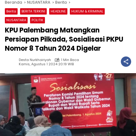
Beranda
NUSANTARA
Berita
Berita
BERITA TERKINI
HEADLINE
HUKUM & KRIMINAL
NUSANTARA
POLITIK
KPU Palembang Matangkan
Persiapan Pilkada, Sosialisasi PKPU
Nomor 8 Tahun 2024 Digelar
Desta Nurkhoiriyah
1 Min Baca
Kamis, Agustus 1 2024 20:19 WIB