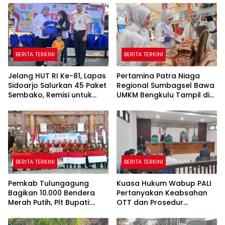
BERITA TERKINI
BERITA TERKINI
Jelang HUT RI Ke-81, Lapas
Pertamina Patra Niaga
Sidoarjo Salurkan 45 Paket
Regional Sumbagsel Bawa
Sembako, Remisi untuk
UMKM Bengkulu Tampil di
Ratusan Napi dan 12 Bebas
Indonesia Fashion Week
2026
BERITA TERKINI
BERITA TERKINI
Pemkab Tulungagung
Kuasa Hukum Wabup PALI
Bagikan 10.000 Bendera
Pertanyakan Keabsahan
Merah Putih, Plt Bupati:
OTT dan Prosedur
Nasionalisme Harus Hidup
Penangkapan Kangkangi
di Setiap Rumah
Undang-Undang