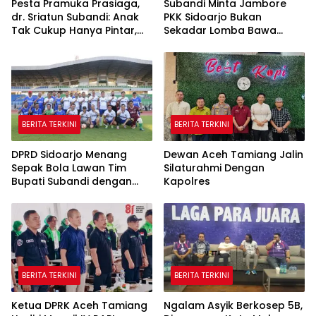
Pesta Pramuka Prasiaga,
Subandi Minta Jambore
dr. Sriatun Subandi: Anak
PKK Sidoarjo Bukan
Tak Cukup Hanya Pintar,
Sekadar Lomba Bawa
Karakter Baik Harus
Pulang Piala tapi Juga Ilmu
Dibentuk Sejak Dini
untuk Warga
BERITA TERKINI
BERITA TERKINI
DPRD Sidoarjo Menang
Dewan Aceh Tamiang Jalin
Sepak Bola Lawan Tim
Silaturahmi Dengan
Bupati Subandi dengan
Kapolres
Skor 3-1 di Gelora Delta
BERITA TERKINI
BERITA TERKINI
Ketua DPRK Aceh Tamiang
Ngalam Asyik Berkosep 5B,