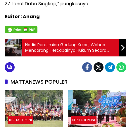
27 Lanal Dabo Singkep,” pungkasnya.
Editor : Anang
Hadiri Peresmian Gedung Kejari, Wabup :
Mendorong Tercapainya Hukum Secara
Efisien di SBB
MATTANEWS POPULER
BERITA TERKINI
BERITA TERKINI