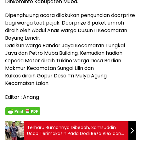
Dinkominfo Kabupaten Muba.
Dipenghujung acara dilakukan pengundian doorprize
bagi warga taat pajak. Doorprize 3 paket umroh
diraih oleh Abdul Anas warga Dusun II Kecamatan
Bayung Lencir,
Dasikun warga Bandar Jaya Kecamatan Tungkal
Jaya dan Petro Muba Building. Kemudian hadiah
sepeda Motor diraih Tukino warga Desa Berlian
Makmur Kecamatan Sungai Lilin dan
Kulkas diraih Gopur Desa Tri Mulya Agung
Kecamatan Lalan.
Editor : Anang
Terharu Rumahnya Dibedah, Samsuddin
Ucap Terimakasih Pada Dodi Reza Alex dan
Pemkab Muba