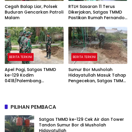
Cegah Balap Liar, Polsek
RTLH Sasaran 11 Terus
Buduran Gencarkan Patroli
Dikerjakan, Satgas TMMD
Malam
Pastikan Rumah Fernando
Semakin Layak
BERITA TERKINI
BERITA TERKINI
Apel Pagi, Satgas TMMD
Sumur Bor Musholah
ke-129 Kodim
Hidayatullah Masuk Tahap
0418/Palembang
Pengecekan, Satgas TMMD
Matangkan Kesiapan
Pastikan Air dan Tandon
Sebelum Bertugas
Berfungsi
PILIHAN PEMBACA
Satgas TMMD ke-129 Cek Air dan Tower
Tandon Sumur Bor di Musholah
Hidayatullah