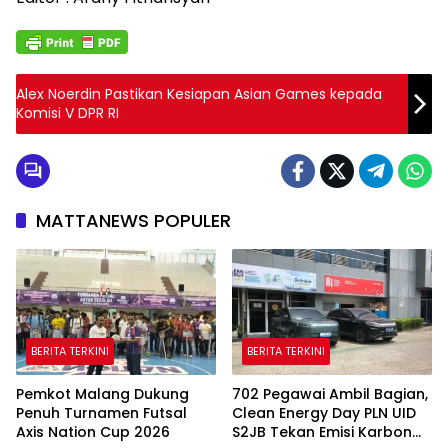
Alex Noerdin Pastikan Kesiapan Asian Games kepada
Komisi V DPR RI
MATTANEWS POPULER
BERITA TERKINI
BERITA TERKINI
Pemkot Malang Dukung
702 Pegawai Ambil Bagian,
Penuh Turnamen Futsal
Clean Energy Day PLN UID
Axis Nation Cup 2026
S2JB Tekan Emisi Karbon