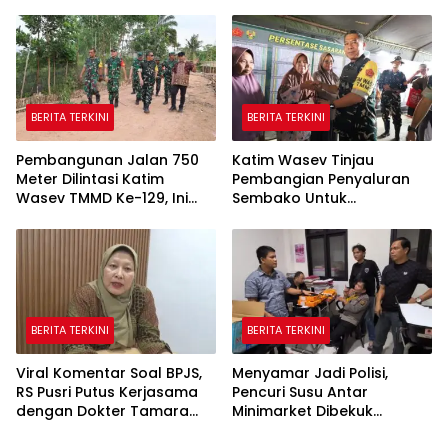
Hingga 15 Ton
BERITA TERKINI
BERITA TERKINI
Pembangunan Jalan 750
Katim Wasev Tinjau
Meter Dilintasi Katim
Pembangian Penyaluran
Wasev TMMD Ke-129, Ini
Sembako Untuk
yang Disampaikan
Masyarakat
BERITA TERKINI
BERITA TERKINI
Viral Komentar Soal BPJS,
Menyamar Jadi Polisi,
RS Pusri Putus Kerjasama
Pencuri Susu Antar
dengan Dokter Tamara
Minimarket Dibekuk
dan Akui Rating Menurun
Jatanras Polda Sumsel