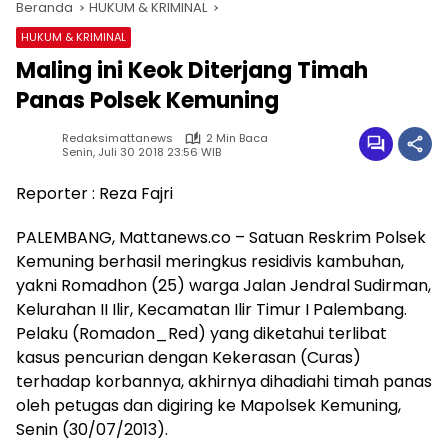
Beranda
HUKUM & KRIMINAL
HUKUM & KRIMINAL
Maling ini Keok Diterjang Timah
Panas Polsek Kemuning
Redaksimattanews
2 Min Baca
Senin, Juli 30 2018 23:56 WIB
Reporter : Reza Fajri
PALEMBANG, Mattanews.co – Satuan Reskrim Polsek
Kemuning berhasil meringkus residivis kambuhan,
yakni Romadhon (25) warga Jalan Jendral Sudirman,
Kelurahan II Ilir, Kecamatan Ilir Timur I Palembang.
Pelaku (Romadon_Red) yang diketahui terlibat
kasus pencurian dengan Kekerasan (Curas)
terhadap korbannya, akhirnya dihadiahi timah panas
oleh petugas dan digiring ke Mapolsek Kemuning,
Senin (30/07/2013).