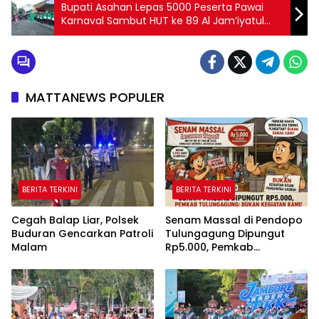
Bupati Asahan Lepas 5000 Peserta Pawai
Karnaval Sambut HUT ke 89 Al Jam’iyatul
Washliyah
MATTANEWS POPULER
BERITA TERKINI
BERITA TERKINI
Cegah Balap Liar, Polsek
Senam Massal di Pendopo
Buduran Gencarkan Patroli
Tulungagung Dipungut
Malam
Rp5.000, Pemkab
Tegaskan Bukan Kegiatan
Pemerintah