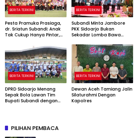
BERITA TERKINI
BERITA TERKINI
Pesta Pramuka Prasiaga,
Subandi Minta Jambore
dr. Sriatun Subandi: Anak
PKK Sidoarjo Bukan
Tak Cukup Hanya Pintar,
Sekadar Lomba Bawa
Karakter Baik Harus
Pulang Piala tapi Juga Ilmu
Dibentuk Sejak Dini
untuk Warga
BERITA TERKINI
BERITA TERKINI
DPRD Sidoarjo Menang
Dewan Aceh Tamiang Jalin
Sepak Bola Lawan Tim
Silaturahmi Dengan
Bupati Subandi dengan
Kapolres
Skor 3-1 di Gelora Delta
PILIHAN PEMBACA