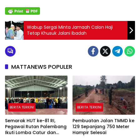
Wabup Sergai Minta Jamaah Calon Haji
Tetap Khusuk Jalani Ibadah
MATTANEWS POPULER
BERITA TERKINI
BERITA TERKINI
Semarak HUT ke-81 RI,
Pembuatan Jalan TMMD ke
Pegawai Rutan Palembang
129 Sepanjang 750 Meter
Ikuti Lomba Catur dan
Hampir Selesai
Gaple Antar Pegawai