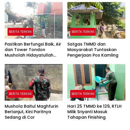
BERITA TERKINI
BERITA TERKINI
Pastikan Berfungsi Baik, Air
Satgas TMMD dan
dan Tower Tondon
Masyarakat Tuntaskan
Musholah Hidayatullah
Pengerjaan Pos Kamling
Dicek Satgas TMMD
BERITA TERKINI
BERITA TERKINI
Mushola Baitul Maghfurin
Hari 25 TMMD ke 129, RTLH
Berlanjut, Kini Paritnya
Milik Sriyanti Masuk
Sedang di Cor
Tahapan Finishing