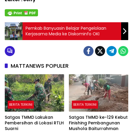
Pemkab Banyuasin Belajar Pengelolaan
Kerjasama Media ke Diskominfo OKI
MATTANEWS POPULER
BERITA TERKINI
BERITA TERKINI
Satgas TMMD Lakukan
Satgas TMMD ke-129 Kebut
Pembersihan di Lokasi RTLH
Finishing Pembangunan
Suarni
Mushola Baiturrahman