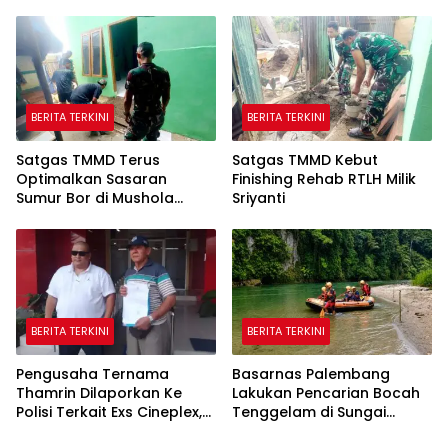
BERITA TERKINI
BERITA TERKINI
Satgas TMMD Terus
Satgas TMMD Kebut
Optimalkan Sasaran
Finishing Rehab RTLH Milik
Sumur Bor di Mushola
Sriyanti
Hidayatullah
BERITA TERKINI
BERITA TERKINI
Pengusaha Ternama
Basarnas Palembang
Thamrin Dilaporkan Ke
Lakukan Pencarian Bocah
Polisi Terkait Exs Cineplex,
Tenggelam di Sungai
Akan Unjuk Rasa
Selabung