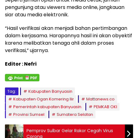
pengunjung atau viewers media online, jangkauan
siar atau media elektronik.
“Hasil verifikasi akan menjadi bahan pertimbangan
dalam kerjasama. Harapannya hasil ini akan obyektif
karena melibatkan tenaga ahli dalam proses
verifikasi,” ujarnya.
Editor : Nefri
Tag:
Kabupaten Banyuasin
Kabupaten Ogan Komering Ilir
Mattanews.co
Pemerintah kabupaten Banyuasin
PEMKAB OKI
Provinsi Sumsel
Sumatera Selatan
Pemprov Sulbar Gelar Rakor Cegah Virus
Corona