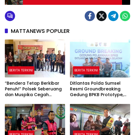
MATTANEWS POPULER
BERITA TERKINI
BERITA TERKINI
“Bendera Tetap Berkibar
Ditlantas Polda Sumsel
Penuh!” Polsek Seberuang
Resmi Groundbreaking
dan Muspika Cegah
Gedung BPKB Prototype,
Polemik Pengibaran
Target Rampung
Setengah Tiang Jelang
Desember 2026
HUT RI ke-81
BERITA TERKINI
BERITA TERKINI