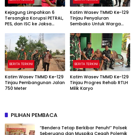
Kejagung Limpahkan 6
Katim Wasev TMMD Ke-129
Tersangka Korupsi PETRAL,
Tinjau Penyaluran
PES, dan ISC ke Jaksa
Sembako Untuk Warga
Penuntut Umum, Kasus
Talang Jambe
Tata Kelola Minyak Masuk
Tahap Penuntutan
BERITA TERKINI
BERITA TERKINI
Katim Wasev TMMD Ke-129
Katim Wasev TMMD Ke-129
Tinjau Pembangunan Jalan
Tinjau Progres Rehab RTLH
750 Meter
Milik Karyo
PILIHAN PEMBACA
“Bendera Tetap Berkibar Penuh!” Polsek
Seberuang dan Muspika Cegah Polemik