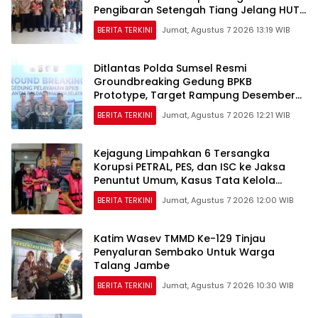
Pengibaran Setengah Tiang Jelang HUT
RI ke-81
BERITA TERKINI
Jumat, Agustus 7 2026 13:19 WIB
Ditlantas Polda Sumsel Resmi
Groundbreaking Gedung BPKB
Prototype, Target Rampung Desember
2026
BERITA TERKINI
Jumat, Agustus 7 2026 12:21 WIB
Kejagung Limpahkan 6 Tersangka
Korupsi PETRAL, PES, dan ISC ke Jaksa
Penuntut Umum, Kasus Tata Kelola
Minyak Masuk Tahap Penuntutan
BERITA TERKINI
Jumat, Agustus 7 2026 12:00 WIB
Katim Wasev TMMD Ke-129 Tinjau
Penyaluran Sembako Untuk Warga
Talang Jambe
BERITA TERKINI
Jumat, Agustus 7 2026 10:30 WIB