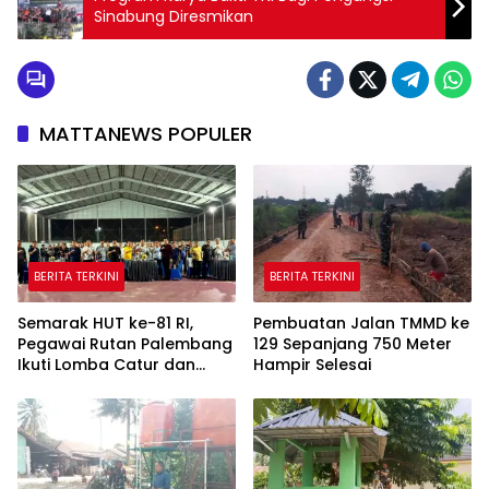
Sinabung Diresmikan
MATTANEWS POPULER
BERITA TERKINI
BERITA TERKINI
Semarak HUT ke-81 RI,
Pembuatan Jalan TMMD ke
Pegawai Rutan Palembang
129 Sepanjang 750 Meter
Ikuti Lomba Catur dan
Hampir Selesai
Gaple Antar Pegawai