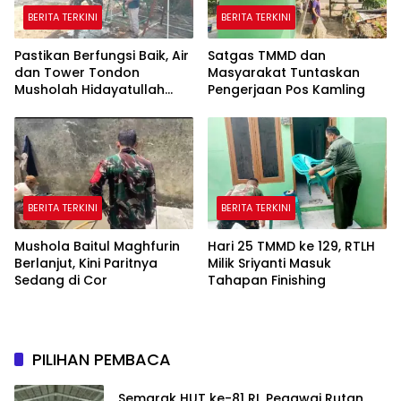
BERITA TERKINI
BERITA TERKINI
Pastikan Berfungsi Baik, Air
Satgas TMMD dan
dan Tower Tondon
Masyarakat Tuntaskan
Musholah Hidayatullah
Pengerjaan Pos Kamling
Dicek Satgas TMMD
BERITA TERKINI
BERITA TERKINI
Mushola Baitul Maghfurin
Hari 25 TMMD ke 129, RTLH
Berlanjut, Kini Paritnya
Milik Sriyanti Masuk
Sedang di Cor
Tahapan Finishing
PILIHAN PEMBACA
Semarak HUT ke-81 RI, Pegawai Rutan