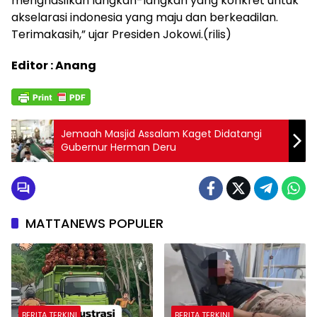
menghasilkan langkah-langkah yang konkret untuk
akselarasi indonesia yang maju dan berkeadilan.
Terimakasih,” ujar Presiden Jokowi.(rilis)
Editor : Anang
Jemaah Masjid Assalam Kaget Didatangi
Gubernur Herman Deru
MATTANEWS POPULER
BERITA TERKINI
BERITA TERKINI