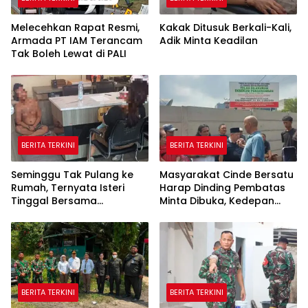
Melecehkan Rapat Resmi,
Kakak Ditusuk Berkali-Kali,
Armada PT IAM Terancam
Adik Minta Keadilan
Tak Boleh Lewat di PALI
BERITA TERKINI
BERITA TERKINI
Seminggu Tak Pulang ke
Masyarakat Cinde Bersatu
Rumah, Ternyata Isteri
Harap Dinding Pembatas
Tinggal Bersama
Minta Dibuka, Kedepan
Selingkuhan
Akan Ada Aksi Demo
BERITA TERKINI
BERITA TERKINI