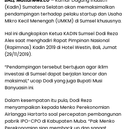
BALI, Mattanews.co –
Kamar Dagang Industri
(Kadin) Sumatera Selatan akan memaksimalkan
pendampingan terhadap pelaku startup dan Usaha
Mikro Kecil Menengah (UMKM) di Sumsel khususnya.
Hal ini diungkapkan Ketua KADIN Sumsel Dodi Reza
Alex saat menghadiri Rapat Pimpinan Nasional
(Rapimnas) Kadin 2019 di Hotel Westin, Bali, Jumat
(29/11/2019).
“Pendampingan tersebut bertujuan agar iklim
investasi di Sumsel dapat berjalan lancar dan
maksimal,” ucap Dodi yang juga Bupati Musi
Banyuasin ini.
Dalam kesempatan itu pula, Dodi Reza
menyampaikan kepada Menko Perekonomian
Airlangga Hartarto soal percepatan pembangunan
pabrik IPO-CPO di Kabupaten Muba. “Pak Menko
Perekonomian siap memback up dan sangat