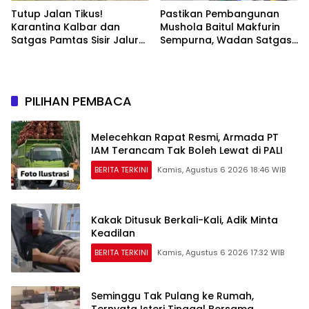
Tutup Jalan Tikus!
Pastikan Pembangunan
Karantina Kalbar dan
Mushola Baitul Makfurin
Satgas Pamtas Sisir Jalur
Sempurna, Wadan Satgas
Ilegal di PLBN Nanga Badau
TMMD Cek Langsung ke
Lokasi
PILIHAN PEMBACA
Melecehkan Rapat Resmi, Armada PT
IAM Terancam Tak Boleh Lewat di PALI
BERITA TERKINI
Kamis, Agustus 6 2026 18:46 WIB
Kakak Ditusuk Berkali-Kali, Adik Minta
Keadilan
BERITA TERKINI
Kamis, Agustus 6 2026 17:32 WIB
Seminggu Tak Pulang ke Rumah,