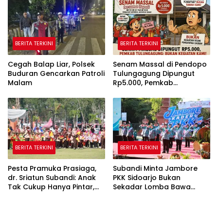
BERITA TERKINI
BERITA TERKINI
Cegah Balap Liar, Polsek
Senam Massal di Pendopo
Buduran Gencarkan Patroli
Tulungagung Dipungut
Malam
Rp5.000, Pemkab
Tegaskan Bukan Kegiatan
Pemerintah
BERITA TERKINI
BERITA TERKINI
Pesta Pramuka Prasiaga,
Subandi Minta Jambore
dr. Sriatun Subandi: Anak
PKK Sidoarjo Bukan
Tak Cukup Hanya Pintar,
Sekadar Lomba Bawa
Karakter Baik Harus
Pulang Piala tapi Juga Ilmu
Dibentuk Sejak Dini
untuk Warga