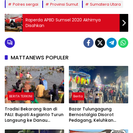
Polres sergai
Provinsi Sumut
Sumatera Utara
Raperda APBD Sumsel 2020 Akhirnya
Disahkan
MATTANEWS POPULER
BERITA TERKINI
Berita
Tradisi Bekarang Ikan di
Bazar Tulungagung
PALI: Bupati Asgianto Turun
Bernostalgia Disorot
Langsung ke Danau
Pedagang, Keluhkan
Sebetung
Pungutan Kebersihan
hingga Listrik Sering Mati