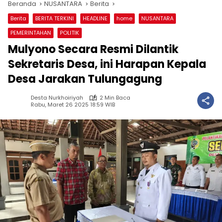
Beranda
NUSANTARA
Berita
Berita
BERITA TERKINI
HEADLINE
home
NUSANTARA
PEMERINTAHAN
POLITIK
Mulyono Secara Resmi Dilantik
Sekretaris Desa, ini Harapan Kepala
Desa Jarakan Tulungagung
Desta Nurkhoiriyah
2 Min Baca
Rabu, Maret 26 2025 18:59 WIB