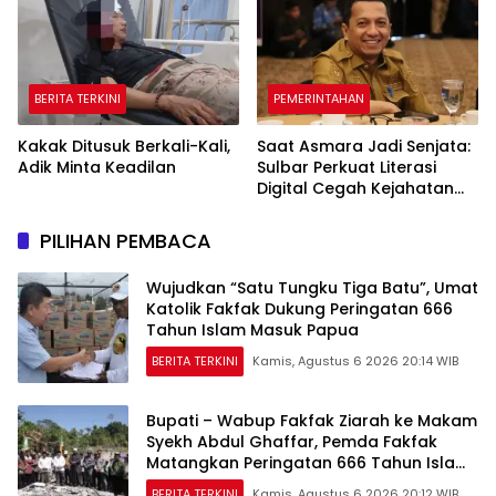
BERITA TERKINI
PEMERINTAHAN
Kakak Ditusuk Berkali-Kali,
Saat Asmara Jadi Senjata:
Adik Minta Keadilan
Sulbar Perkuat Literasi
Digital Cegah Kejahatan
Love Scamming
PILIHAN PEMBACA
Wujudkan “Satu Tungku Tiga Batu”, Umat
Katolik Fakfak Dukung Peringatan 666
Tahun Islam Masuk Papua
BERITA TERKINI
Kamis, Agustus 6 2026 20:14 WIB
Bupati – Wabup Fakfak Ziarah ke Makam
Syekh Abdul Ghaffar, Pemda Fakfak
Matangkan Peringatan 666 Tahun Islam
Masuk Tanah Papua
BERITA TERKINI
Kamis, Agustus 6 2026 20:12 WIB