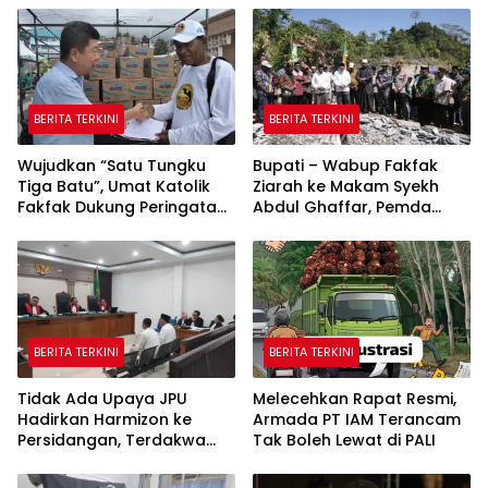
BERITA TERKINI
BERITA TERKINI
Wujudkan “Satu Tungku
Bupati – Wabup Fakfak
Tiga Batu”, Umat Katolik
Ziarah ke Makam Syekh
Fakfak Dukung Peringatan
Abdul Ghaffar, Pemda
666 Tahun Islam Masuk
Fakfak Matangkan
Papua
Peringatan 666 Tahun
Islam Masuk Tanah Papua
BERITA TERKINI
BERITA TERKINI
Tidak Ada Upaya JPU
Melecehkan Rapat Resmi,
Hadirkan Harmizon ke
Armada PT IAM Terancam
Persidangan, Terdakwa
Tak Boleh Lewat di PALI
Kecewa