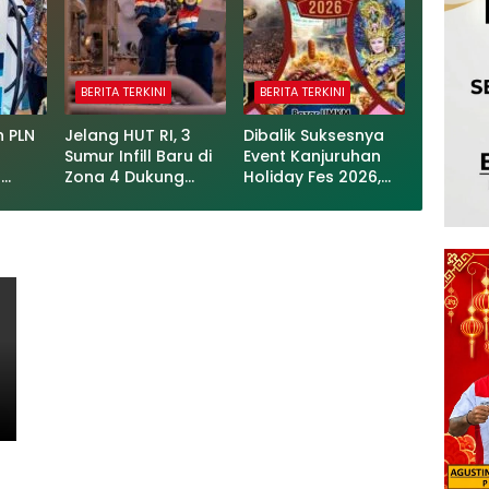
BERITA TERKINI
BERITA TERKINI
h PLN
Jelang HUT RI, 3
Dibalik Suksesnya
Sumur Infill Baru di
Event Kanjuruhan
o
Zona 4 Dukung
Holiday Fes 2026,
 50
Kedaulatan Energi
Legalitas EO Jadi
Sorotan Publik