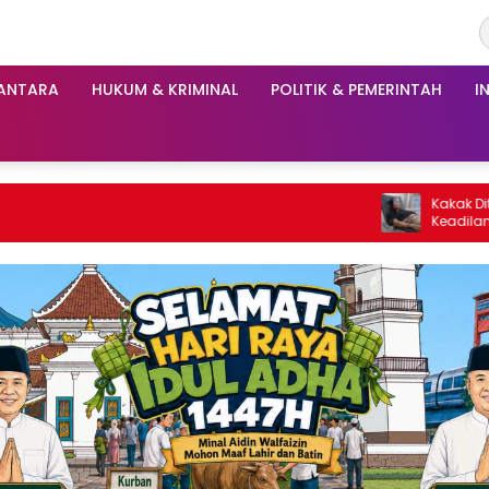
ANTARA
HUKUM & KRIMINAL
POLITIK & PEMERINTAH
I
Kakak Ditusuk Berkali-Kali, Adik Min
Keadilan