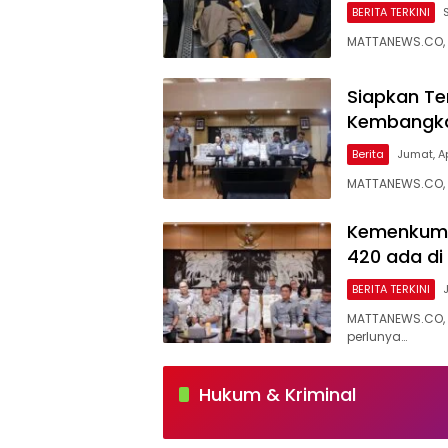
BERITA TERKINI
MATTANEWS.CO, 
Siapkan Te
Kembangka
Berita
Jumat, Ap
MATTANEWS.CO, 
Kemenkum 
420 ada di
BERITA TERKINI
MATTANEWS.CO,
perlunya…
Hukum & Kriminal