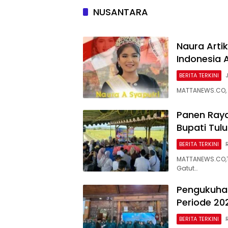
NUSANTARA
Naura Artik
Indonesia 
BERITA TERKINI
MATTANEWS.CO, 
Panen Raya
Bupati Tul
BERITA TERKINI
MATTANEWS.CO,T
Gatut…
Pengukuhan
Periode 20
BERITA TERKINI