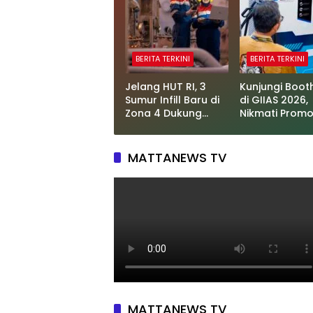
BERITA TERKINI
BERITA TERKINI
Jelang HUT RI, 3
Kunjungi Boot
Sumur Infill Baru di
di GIIAS 2026,
Zona 4 Dukung
Nikmati Prom
Kedaulatan Energi
Tambah Daya
Persen
MATTANEWS TV
MATTANEWS TV