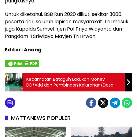
pungkasnya.
Untuk diketahui, BSB Run 2020 diikuti sekitar 3000
peserta dari seluruh lapisan masyarakat. Termasuk
juga Kapolda Sumsel Irjen Pol Priyo Widyanto dan
Pangdam II Sriwijaya Mayjen TNI Irwan.
Editor : Anang
Kecamatan Bataguh Lakukan Monev
DD/Add dan Pembinaan Kelurahan/Desa
MATTANEWS POPULER