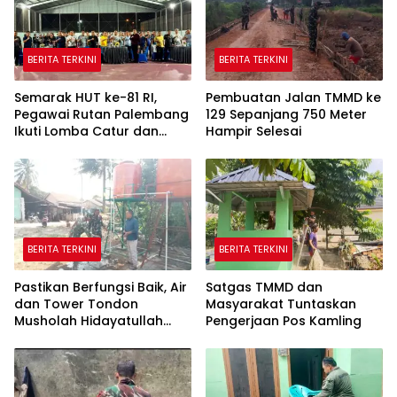
BERITA TERKINI
BERITA TERKINI
Semarak HUT ke-81 RI,
Pembuatan Jalan TMMD ke
Pegawai Rutan Palembang
129 Sepanjang 750 Meter
Ikuti Lomba Catur dan
Hampir Selesai
Gaple Antar Pegawai
BERITA TERKINI
BERITA TERKINI
Pastikan Berfungsi Baik, Air
Satgas TMMD dan
dan Tower Tondon
Masyarakat Tuntaskan
Musholah Hidayatullah
Pengerjaan Pos Kamling
Dicek Satgas TMMD