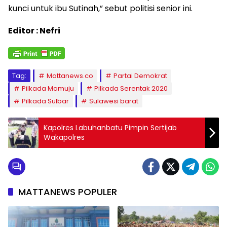
kunci untuk ibu Sutinah,” sebut politisi senior ini.
Editor : Nefri
Tag:
Mattanews.co
Partai Demokrat
Pilkada Mamuju
Pilkada Serentak 2020
Pilkada Sulbar
Sulawesi barat
Kapolres Labuhanbatu Pimpin Sertijab
Wakapolres
MATTANEWS POPULER