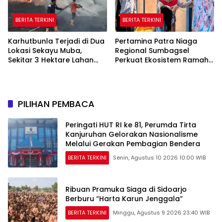
BERITA TERKINI
BERITA TERKINI
Karhutbunla Terjadi di Dua
Pertamina Patra Niaga
Lokasi Sekayu Muba,
Regional Sumbagsel
Sekitar 3 Hektare Lahan
Perkuat Ekosistem Ramah
Terbakar
Anak melalui Program
TAMASYA
PILIHAN PEMBACA
Peringati HUT RI ke 81, Perumda Tirta
Kanjuruhan Gelorakan Nasionalisme
Melalui Gerakan Pembagian Bendera
BERITA TERKINI
Senin, Agustus 10 2026 10:00 WIB
Ribuan Pramuka Siaga di Sidoarjo
Berburu “Harta Karun Jenggala”
BERITA TERKINI
Minggu, Agustus 9 2026 23:40 WIB