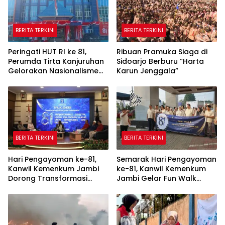
BERITA TERKINI
BERITA TERKINI
Peringati HUT RI ke 81,
Ribuan Pramuka Siaga di
Perumda Tirta Kanjuruhan
Sidoarjo Berburu “Harta
Gelorakan Nasionalisme
Karun Jenggala”
Melalui Gerakan
Pembagian Bendera
BERITA TERKINI
BERITA TERKINI
Hari Pengayoman ke-81,
Semarak Hari Pengayoman
Kanwil Kemenkum Jambi
ke-81, Kanwil Kemenkum
Dorong Transformasi
Jambi Gelar Fun Walk
Digital untuk Pelayanan
Pererat Kebersamaan
Hukum yang Berdampak