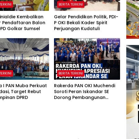
TERKINI
BERITA TERKINI
inialdie Kembalikan
Gelar Pendidikan Politik, PDI-
r Pendaftaran Balon
P OKI Bekali Kader Spirit
DPD Golkar Sumsel
Perjuangan Kudatuli
TERKINI
BERITA TERKINI
a I PAN Muba Perkuat
Rakerda PAN OKI Muchendi
dasi, Target Rebut
Soroti Peran Iskandar SE
impinan DPRD
Dorong Pembangunan
Daerah