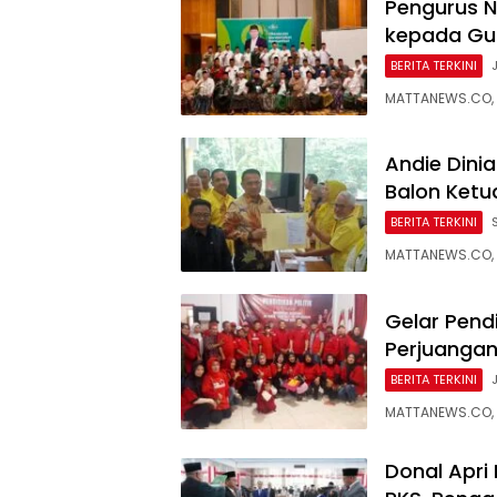
Pengurus 
kepada Gus
BERITA TERKINI
MATTANEWS.CO, 
Andie Dini
Balon Ketu
BERITA TERKINI
MATTANEWS.CO, P
Gelar Pendi
Perjuangan
BERITA TERKINI
MATTANEWS.CO, O
Donal Apri