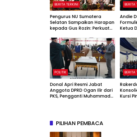
BERITA TERKINI
BERITA 
Pengurus NU Sumatera
Andie D
Selatan Sampaikan Harapan
Formuli
kepada Gus Rozin: Perkuat
Ketua 
Ranting dan Pesantren
POLITIK
BERITA 
Donal Apri Resmi Jabat
Rakerd
Anggota DPRD Ogan Ilir dari
Konsoli
PKS, Pengganti Muhammad
Kursi P
Sayuti yang Meninggal Dunia
PILIHAN PEMBACA