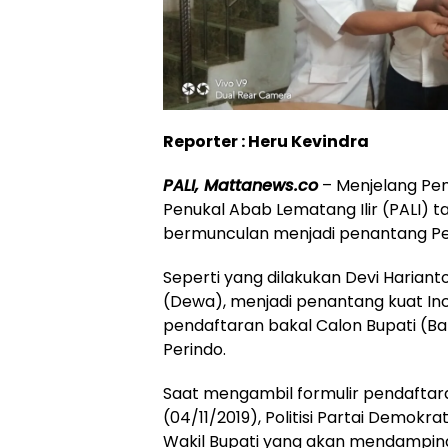
Reporter : Heru Kevindra
PALI, Mattanews.co
– Menjelang Pem
Penukal Abab Lematang Ilir (PALI) 
bermunculan menjadi penantang Pet
Seperti yang dilakukan Devi Haria
(Dewa), menjadi penantang kuat I
pendaftaran bakal Calon Bupati (Bal
Perindo.
Saat mengambil formulir pendaftara
(04/11/2019), Politisi Partai Demokr
Wakil Bupati yang akan mendamping