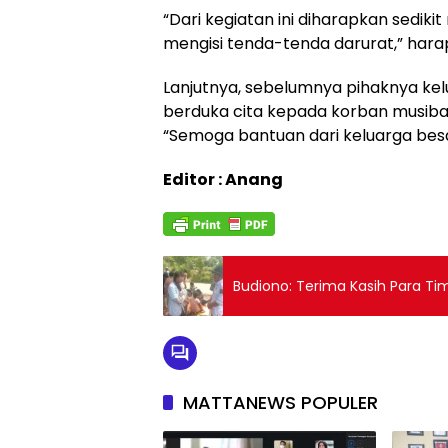
“Dari kegiatan ini diharapkan sedi
mengisi tenda-tenda darurat,” hara
Lanjutnya, sebelumnya pihaknya ke
berduka cita kepada korban musiba
“Semoga bantuan dari keluarga besa
Editor : Anang
Budiono: Terima Kasih Para Ti
MATTANEWS POPULER