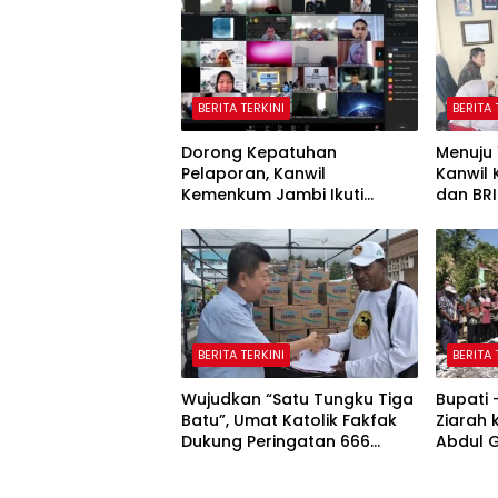
BERITA TERKINI
BERITA 
Dorong Kepatuhan
Menuju 
Pelaporan, Kanwil
Kanwil
Kemenkum Jambi Ikuti
dan BRI
Sosialisasi Penetapan
Potensi
Korporasi Nonaktif Secara
Administratif
BERITA TERKINI
BERITA 
Wujudkan “Satu Tungku Tiga
Bupati
Batu”, Umat Katolik Fakfak
Ziarah
Dukung Peringatan 666
Abdul 
Tahun Islam Masuk Papua
Fakfak
Peringa