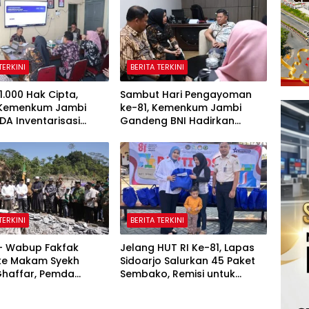
TERKINI
BERITA TERKINI
1.000 Hak Cipta,
Sambut Hari Pengayoman
 Kemenkum Jambi
ke-81, Kemenkum Jambi
DA Inventarisasi
Gandeng BNI Hadirkan
 Karya Daerah
Program Pencatatan Hak
Cipta Gratis
TERKINI
BERITA TERKINI
 – Wabup Fakfak
Jelang HUT RI Ke-81, Lapas
 ke Makam Syekh
Sidoarjo Salurkan 45 Paket
Ghaffar, Pemda
Sembako, Remisi untuk
 Matangkan
Ratusan Napi dan 12 Bebas
tan 666 Tahun Islam