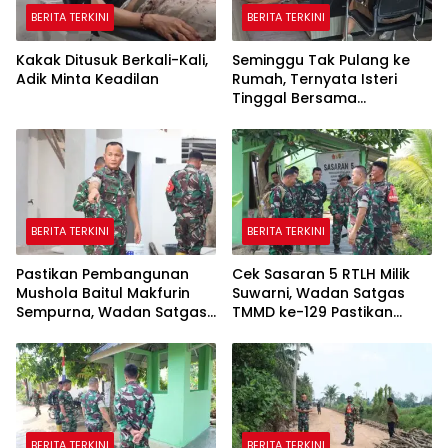
BERITA TERKINI
BERITA TERKINI
Kakak Ditusuk Berkali-Kali,
Seminggu Tak Pulang ke
Adik Minta Keadilan
Rumah, Ternyata Isteri
Tinggal Bersama
Selingkuhan
BERITA TERKINI
BERITA TERKINI
Pastikan Pembangunan
Cek Sasaran 5 RTLH Milik
Mushola Baitul Makfurin
Suwarni, Wadan Satgas
Sempurna, Wadan Satgas
TMMD ke-129 Pastikan
TMMD Cek Langsung ke
Penghuni Rumah Senang
Lokasi
BERITA TERKINI
BERITA TERKINI