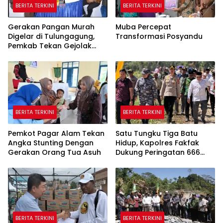
BERITA TERKINI
BERITA TERKINI
Gerakan Pangan Murah
Muba Percepat
Digelar di Tulungagung,
Transformasi Posyandu
Pemkab Tekan Gejolak
Harga dan Jaga Daya Beli
Warga
BERITA TERKINI
BERITA TERKINI
Pemkot Pagar Alam Tekan
Satu Tungku Tiga Batu
Angka Stunting Dengan
Hidup, Kapolres Fakfak
Gerakan Orang Tua Asuh
Dukung Peringatan 666
Tahun Islam di Tanah
Papua
BERITA TERKINI
BERITA TERKINI