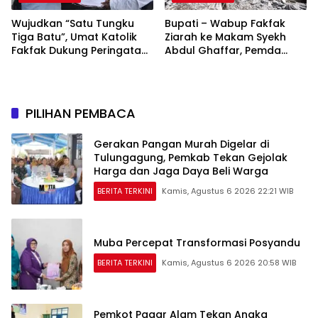
Wujudkan “Satu Tungku
Bupati – Wabup Fakfak
Tiga Batu”, Umat Katolik
Ziarah ke Makam Syekh
Fakfak Dukung Peringatan
Abdul Ghaffar, Pemda
666 Tahun Islam Masuk
Fakfak Matangkan
Papua
Peringatan 666 Tahun
Islam Masuk Tanah Papua
PILIHAN PEMBACA
Gerakan Pangan Murah Digelar di
Tulungagung, Pemkab Tekan Gejolak
Harga dan Jaga Daya Beli Warga
BERITA TERKINI
Kamis, Agustus 6 2026 22:21 WIB
Muba Percepat Transformasi Posyandu
BERITA TERKINI
Kamis, Agustus 6 2026 20:58 WIB
Pemkot Pagar Alam Tekan Angka