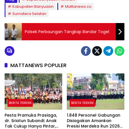
Kabupaten Banyuasin
Mattanews.co
Sumatera Selatan
Polsek Perbaungan Tangkap Bandar Togel
MATTANEWS POPULER
BERITA TERKINI
BERITA TERKINI
Pesta Pramuka Prasiaga,
1.848 Personel Gabungan
dr. Sriatun Subandi: Anak
Disiagakan Amankan
Tak Cukup Hanya Pintar,
Presisi Merdeka Run 2026