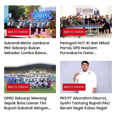
Karakter Baik Harus
di Jambi
Dibentuk Sejak Dini
BERITA TERKINI
BERITA TERKINI
Subandi Minta Jambore
Peringati HUT RI dan Milad
PKK Sidoarjo Bukan
Partai, DPD NasDem
Sekadar Lomba Bawa
Purwakarta Gelar
Pulang Piala tapi Juga Ilmu
Turnamen Olahraga
untuk Warga
hingga Baksos Gratis
BERITA TERKINI
BERITA TERKINI
DPRD Sidoarjo Menang
PKS PT Aburahmi Disorot,
Sepak Bola Lawan Tim
Syafri Tantang Bupati PALI:
Bupati Subandi dengan
Berani Segel Kalau Ilegal
Skor 3-1 di Gelora Delta