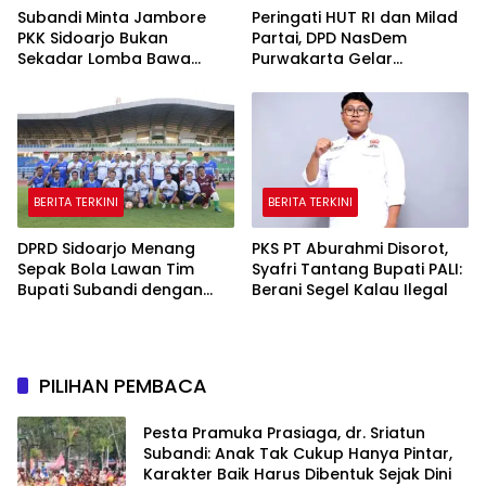
Subandi Minta Jambore
Peringati HUT RI dan Milad
PKK Sidoarjo Bukan
Partai, DPD NasDem
Sekadar Lomba Bawa
Purwakarta Gelar
Pulang Piala tapi Juga Ilmu
Turnamen Olahraga
untuk Warga
hingga Baksos Gratis
BERITA TERKINI
BERITA TERKINI
DPRD Sidoarjo Menang
PKS PT Aburahmi Disorot,
Sepak Bola Lawan Tim
Syafri Tantang Bupati PALI:
Bupati Subandi dengan
Berani Segel Kalau Ilegal
Skor 3-1 di Gelora Delta
PILIHAN PEMBACA
Pesta Pramuka Prasiaga, dr. Sriatun
Subandi: Anak Tak Cukup Hanya Pintar,
Karakter Baik Harus Dibentuk Sejak Dini