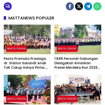
MATTANEWS POPULER
BERITA TERKINI
BERITA TERKINI
Pesta Pramuka Prasiaga,
1.848 Personel Gabungan
dr. Sriatun Subandi: Anak
Disiagakan Amankan
Tak Cukup Hanya Pintar,
Presisi Merdeka Run 2026
Karakter Baik Harus
di Jambi
Dibentuk Sejak Dini
BERITA TERKINI
BERITA TERKINI