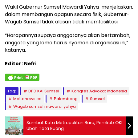
Wakil Gubernur Sumsel Mawardi Yahya menjelaskan,
dalam membangun apapun secara fisik, Gubernur-
Wagub Sumsel tidak alasan tidak memfasilitasi.
“Harapannya supaya anggotanya akan bertambah,
anggota yang lama harus nyaman di organisasi ini,”
katanya.
Editor : Nefri
Tag:
DPD KAI Sumsel
Kongres Advokat Indonesia
Mattanews.co
Palembang
Sumsel
Wagub sumsel mawardi yahya
Sambut Kota Metropolitan Baru, Pemkab OKI
Ubah Tata Ruang