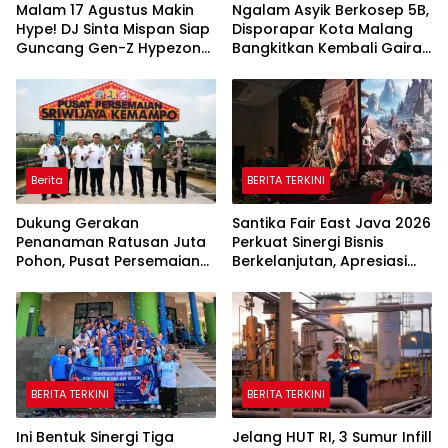
Malam 17 Agustus Makin
Ngalam Asyik Berkosep 5B,
Hype! DJ Sinta Mispan Siap
Disporapar Kota Malang
Guncang Gen-Z Hypezone
Bangkitkan Kembali Gairah
Palembang
Tinju Profesional
Berita
BERITA TERKINI
Dukung Gerakan
Santika Fair East Java 2026
Penanaman Ratusan Juta
Perkuat Sinergi Bisnis
Pohon, Pusat Persemaian
Berkelanjutan, Apresiasi
Sriwijaya Kemampo
Mitra Korporasi Lewat
Perkuat Jaringan
Corporate Award
Persemaian Nasional*
BERITA TERKINI
BERITA TERKINI
Ini Bentuk Sinergi Tiga
Jelang HUT RI, 3 Sumur Infill