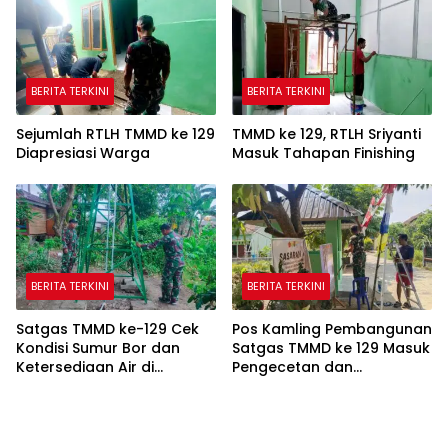
BERITA TERKINI
BERITA TERKINI
Sejumlah RTLH TMMD ke 129
TMMD ke 129, RTLH Sriyanti
Diapresiasi Warga
Masuk Tahapan Finishing
BERITA TERKINI
BERITA TERKINI
Satgas TMMD ke-129 Cek
Pos Kamling Pembangunan
Kondisi Sumur Bor dan
Satgas TMMD ke 129 Masuk
Ketersediaan Air di
Pengecetan dan
Kampung Kreatif
Pembersihan