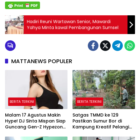
Hadiri Reuni Wartawan Senior, Mawardi
Yahya Minta kawal Pembangunan Sumsel
MATTANEWS POPULER
BERITA TERKINI
BERITA TERKINI
Malam 17 Agustus Makin
Satgas TMMD ke 129
Hype! DJ Sinta Mispan Siap
Pastikan Sumur Bor di
Guncang Gen-Z Hypezone
Kampung Kreatif Pelangi
Palembang
Bisa Digunakan