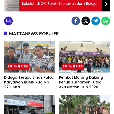
Sekolah di OKI Boleh Sesuaikan Jam Belajar
MATTANEWS POPULER
BERITA TERKINI
BERITA TERKINI
Diduga Tertipu Emas Palsu,
Pemkot Malang Dukung
Karyawan BUMN Rugi Rp
Penuh Turnamen Futsal
27,1 Juta
Axis Nation Cup 2026