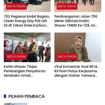
BERITA TERKINI
BERITA TERKINI
702 Pegawai Ambil Bagian,
Pembangunan Jalan 750
Clean Energy Day PLN UID
Meter Dilintasi Katim
S2JB Tekan Emisi Karbon
Wasev TMMD Ke-129, Ini
Hingga 15 Ton
yang Disampaikan
BERITA TERKINI
BERITA TERKINI
Katim Wasev Tinjau
Viral Komentar Soal BPJS,
Pembangian Penyaluran
RS Pusri Putus Kerjasama
Sembako Untuk
dengan Dokter Tamara
Masyarakat
dan Akui Rating Menurun
PILIHAN PEMBACA