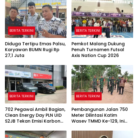
BERITA TERKINI
BERITA TERKINI
Diduga Tertipu Emas Palsu,
Pemkot Malang Dukung
Karyawan BUMN Rugi Rp
Penuh Turnamen Futsal
27,1 Juta
Axis Nation Cup 2026
BERITA TERKINI
BERITA TERKINI
702 Pegawai Ambil Bagian,
Pembangunan Jalan 750
Clean Energy Day PLN UID
Meter Dilintasi Katim
S2JB Tekan Emisi Karbon
Wasev TMMD Ke-129, Ini
Hingga 15 Ton
yang Disampaikan