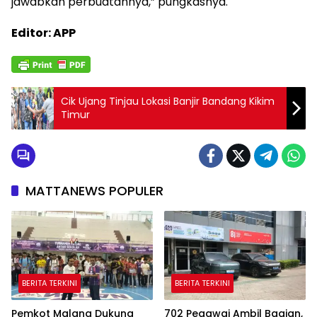
jawabkan perbuatannya,” pungkasnya.
Editor: APP
Cik Ujang Tinjau Lokasi Banjir Bandang Kikim
Timur
MATTANEWS POPULER
BERITA TERKINI
BERITA TERKINI
Pemkot Malang Dukung
702 Pegawai Ambil Bagian,