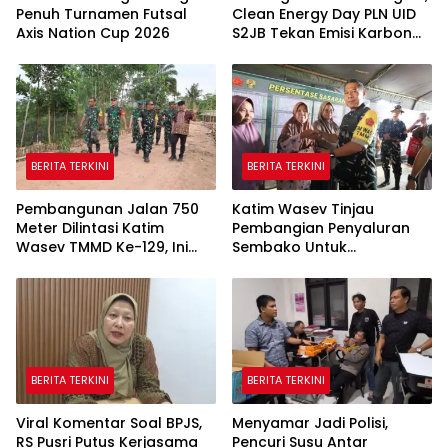
Penuh Turnamen Futsal
Clean Energy Day PLN UID
Axis Nation Cup 2026
S2JB Tekan Emisi Karbon
Hingga 15 Ton
BERITA TERKINI
BERITA TERKINI
Pembangunan Jalan 750
Katim Wasev Tinjau
Meter Dilintasi Katim
Pembangian Penyaluran
Wasev TMMD Ke-129, Ini
Sembako Untuk
yang Disampaikan
Masyarakat
BERITA TERKINI
BERITA TERKINI
Viral Komentar Soal BPJS,
Menyamar Jadi Polisi,
RS Pusri Putus Kerjasama
Pencuri Susu Antar