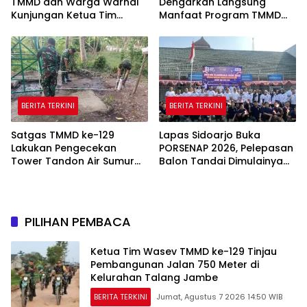
TMMD dan Warga Warnai
Dengarkan Langsung
Kunjungan Ketua Tim
Manfaat Program TMMD
Wasev TMMD ke-129
Ke-129 Kodim
0418/Palembang
BERITA TERKINI
BERITA TERKINI
Satgas TMMD ke-129
Lapas Sidoarjo Buka
Lakukan Pengecekan
PORSENAP 2026, Pelepasan
Tower Tandon Air Sumur
Balon Tandai Dimulainya
Bor di Kampung Kreatif
Pekan Olahraga dan Seni
Pelangi
Warga Binaan
PILIHAN PEMBACA
Ketua Tim Wasev TMMD ke-129 Tinjau
Pembangunan Jalan 750 Meter di
Kelurahan Talang Jambe
BERITA TERKINI
Jumat, Agustus 7 2026 14:50 WIB