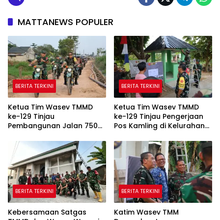
MATTANEWS POPULER
BERITA TERKINI
BERITA TERKINI
Ketua Tim Wasev TMMD
Ketua Tim Wasev TMMD
ke-129 Tinjau
ke-129 Tinjau Pengerjaan
Pembangunan Jalan 750
Pos Kamling di Kelurahan
Meter di Kelurahan Talang
Talang Jambe
Jambe
BERITA TERKINI
BERITA TERKINI
Kebersamaan Satgas
Katim Wasev TMM