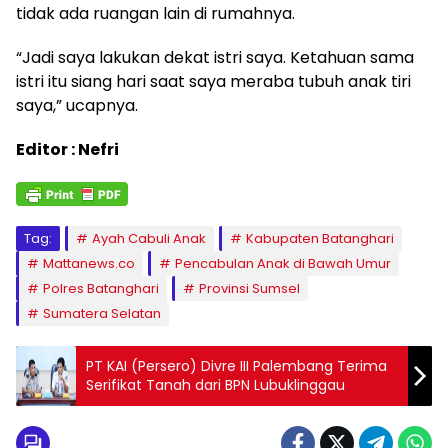
tidak ada ruangan lain di rumahnya.
“Jadi saya lakukan dekat istri saya. Ketahuan sama
istri itu siang hari saat saya meraba tubuh anak tiri
saya,” ucapnya.
Editor : Nefri
Tag:
Ayah Cabuli Anak
Kabupaten Batanghari
Mattanews.co
Pencabulan Anak di Bawah Umur
Polres Batanghari
Provinsi Sumsel
Sumatera Selatan
PT KAI (Persero) Divre III Palembang Terima
Serifikat Tanah dari BPN Lubuklinggau