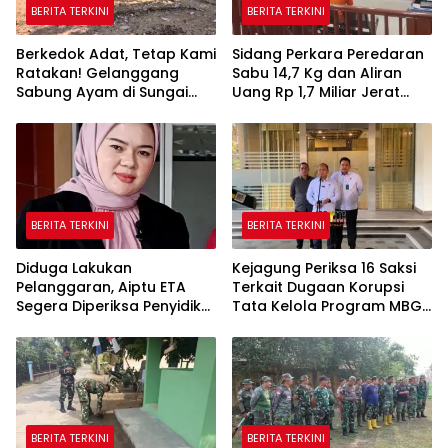
BERITA TERKINI
BERITA TERKINI
Berkedok Adat, Tetap Kami
Sidang Perkara Peredaran
Ratakan! Gelanggang
Sabu 14,7 Kg dan Aliran
Sabung Ayam di Sungai
Uang Rp 1,7 Miliar Jerat
Mali Dibakar Polsek Silat
Terdakwa Angga Prasetyo
Hilir
BERITA TERKINI
BERITA TERKINI
Diduga Lakukan
Kejagung Periksa 16 Saksi
Pelanggaran, ‎Aiptu ETA
Terkait Dugaan Korupsi
Segera Diperiksa Penyidik
Tata Kelola Program MBG
Propam
di BGN
BERITA TERKINI
BERITA TERKINI