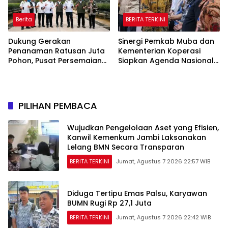
Berita
BERITA TERKINI
Dukung Gerakan
Sinergi Pemkab Muba dan
Penanaman Ratusan Juta
Kementerian Koperasi
Pohon, Pusat Persemaian
Siapkan Agenda Nasional
Sriwijaya Kemampo
Hilirisasi Kelapa Sawit
Perkuat Jaringan
Persemaian Nasional*
PILIHAN PEMBACA
Wujudkan Pengelolaan Aset yang Efisien,
Kanwil Kemenkum Jambi Laksanakan
Lelang BMN Secara Transparan
BERITA TERKINI
Jumat, Agustus 7 2026 22:57 WIB
Diduga Tertipu Emas Palsu, Karyawan
BUMN Rugi Rp 27,1 Juta
BERITA TERKINI
Jumat, Agustus 7 2026 22:42 WIB