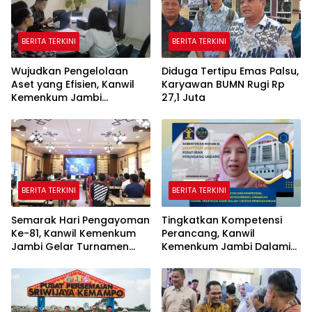
BERITA TERKINI
BERITA TERKINI
Wujudkan Pengelolaan
Diduga Tertipu Emas Palsu,
Aset yang Efisien, Kanwil
Karyawan BUMN Rugi Rp
Kemenkum Jambi
27,1 Juta
Laksanakan Lelang BMN
Secara Transparan
BERITA TERKINI
BERITA TERKINI
Semarak Hari Pengayoman
Tingkatkan Kompetensi
Ke-81, Kanwil Kemenkum
Perancang, Kanwil
Jambi Gelar Turnamen
Kemenkum Jambi Dalami
Domino, Catur, dan E-Sport
Urgensi Pengundangan
Peraturan Perundang-
undangan