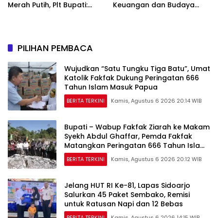
Merah Putih, Plt Bupati:
Keuangan dan Budaya
Nasionalisme Harus Hidup
Kelola Sampah dari Rumah
di Setiap Rumah
PILIHAN PEMBACA
Wujudkan “Satu Tungku Tiga Batu”, Umat
Katolik Fakfak Dukung Peringatan 666
Tahun Islam Masuk Papua
BERITA TERKINI
Kamis, Agustus 6 2026 20:14 WIB
Bupati – Wabup Fakfak Ziarah ke Makam
Syekh Abdul Ghaffar, Pemda Fakfak
Matangkan Peringatan 666 Tahun Islam
Masuk Tanah Papua
BERITA TERKINI
Kamis, Agustus 6 2026 20:12 WIB
Jelang HUT RI Ke-81, Lapas Sidoarjo
Salurkan 45 Paket Sembako, Remisi
untuk Ratusan Napi dan 12 Bebas
BERITA TERKINI
Kamis, Agustus 6 2026 14:15 WIB