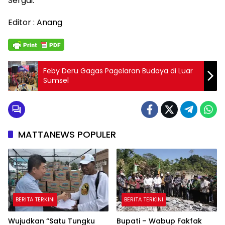
Sergai.
Editor : Anang
Feby Deru Gagas Pagelaran Budaya di Luar
Sumsel
MATTANEWS POPULER
BERITA TERKINI
BERITA TERKINI
Wujudkan “Satu Tungku
Bupati – Wabup Fakfak