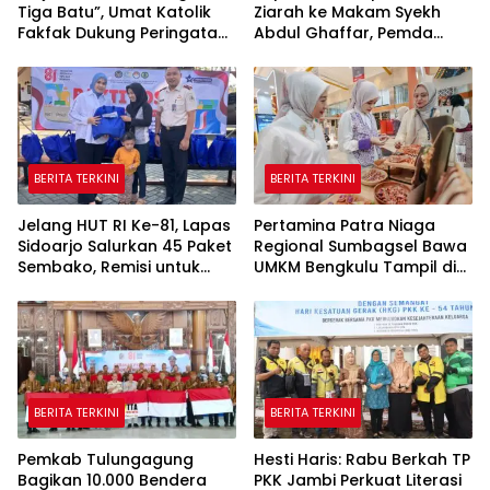
Tiga Batu”, Umat Katolik
Ziarah ke Makam Syekh
Fakfak Dukung Peringatan
Abdul Ghaffar, Pemda
666 Tahun Islam Masuk
Fakfak Matangkan
Papua
Peringatan 666 Tahun
Islam Masuk Tanah Papua
BERITA TERKINI
BERITA TERKINI
Jelang HUT RI Ke-81, Lapas
Pertamina Patra Niaga
Sidoarjo Salurkan 45 Paket
Regional Sumbagsel Bawa
Sembako, Remisi untuk
UMKM Bengkulu Tampil di
Ratusan Napi dan 12 Bebas
Indonesia Fashion Week
2026
BERITA TERKINI
BERITA TERKINI
Pemkab Tulungagung
Hesti Haris: Rabu Berkah TP
Bagikan 10.000 Bendera
PKK Jambi Perkuat Literasi