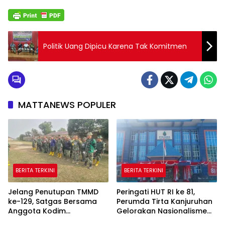
Politik Uang Dipicu Karena Tak Komitmen
MATTANEWS POPULER
BERITA TERKINI
BERITA TERKINI
Jelang Penutupan TMMD
Peringati HUT RI ke 81,
ke-129, Satgas Bersama
Perumda Tirta Kanjuruhan
Anggota Kodim
Gelorakan Nasionalisme
0418/Palembang Bersihkan
Melalui Gerakan