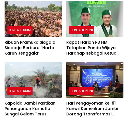
Area Kegiatan
Pembagian Bendera
BERITA TERKINI
BERITA TERKINI
Ribuan Pramuka Siaga di
Rapat Harian PB HMI
Sidoarjo Berburu “Harta
Tetapkan Pandu Wijaya
Karun Jenggala”
Harahap sebagai Ketua
Umum HMI Cabang Jambi
BERITA TERKINI
BERITA TERKINI
Kapolda Jambi Pastikan
Hari Pengayoman ke-81,
Penanganan Karhutla
Kanwil Kemenkum Jambi
Sungai Gelam Terus
Dorong Transformasi
Berjalan, Sinergi TNI-Polri
Digital untuk Pelayanan
dan BPBD Diperkuat
Hukum yang Berdampak