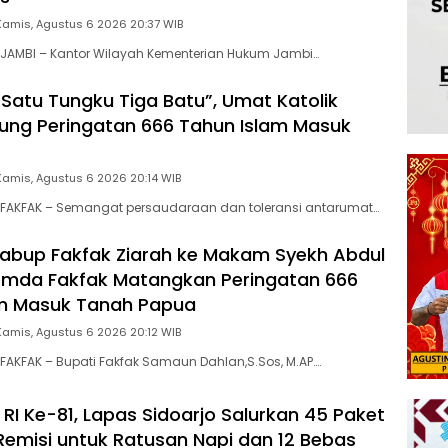
Kamis, Agustus 6 2026 20:37 WIB
JAMBI – Kantor Wilayah Kementerian Hukum Jambi…
Satu Tungku Tiga Batu”, Umat Katolik
ung Peringatan 666 Tahun Islam Masuk
Kamis, Agustus 6 2026 20:14 WIB
FAKFAK – Semangat persaudaraan dan toleransi antarumat…
abup Fakfak Ziarah ke Makam Syekh Abdul
emda Fakfak Matangkan Peringatan 666
am Masuk Tanah Papua
Kamis, Agustus 6 2026 20:12 WIB
AKFAK – Bupati Fakfak Samaun Dahlan,S.Sos, M.AP….
RI Ke-81, Lapas Sidoarjo Salurkan 45 Paket
emisi untuk Ratusan Napi dan 12 Bebas