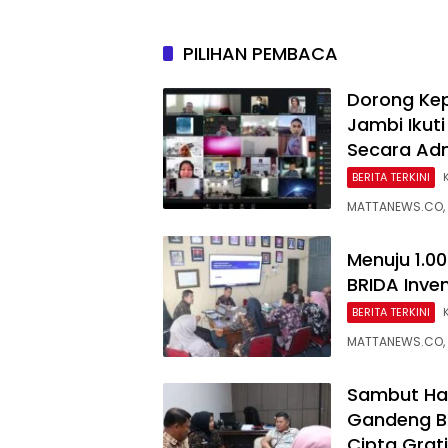
Peringa
Masuk 
PILIHAN PEMBACA
Dorong Ke
Jambi Ikuti
Secara Adm
BERITA TERKINI
MATTANEWS.CO, 
Menuju 1.0
BRIDA Inve
BERITA TERKINI
MATTANEWS.CO, 
Sambut Ha
Gandeng B
Cipta Grat