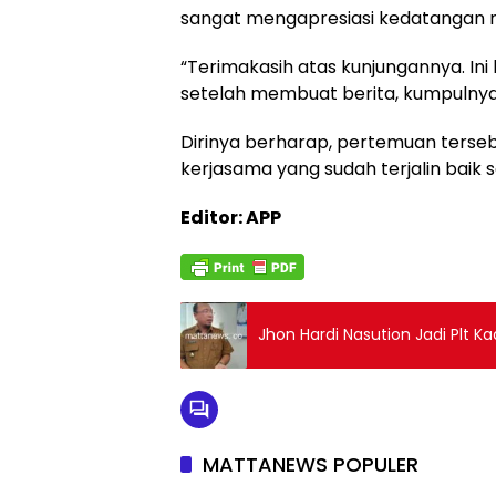
sangat mengapresiasi kedatangan
“Terimakasih atas kunjungannya. Ini
setelah membuat berita, kumpulnya ya
Dirinya berharap, pertemuan terse
kerjasama yang sudah terjalin baik s
Editor: APP
Jhon Hardi Nasution Jadi Plt K
MATTANEWS POPULER