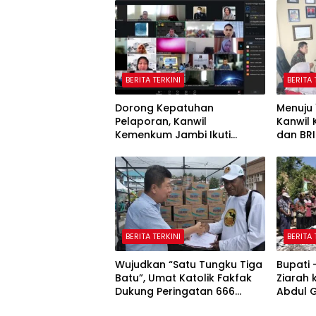
BERITA TERKINI
BERITA 
Dorong Kepatuhan
Menuju 
Pelaporan, Kanwil
Kanwil
Kemenkum Jambi Ikuti
dan BRI
Sosialisasi Penetapan
Potensi
Korporasi Nonaktif Secara
Administratif
BERITA TERKINI
BERITA 
Wujudkan “Satu Tungku Tiga
Bupati
Batu”, Umat Katolik Fakfak
Ziarah
Dukung Peringatan 666
Abdul 
Tahun Islam Masuk Papua
Fakfak