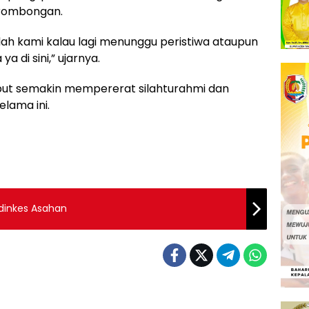
 rombongan.
 lah kami kalau lagi menunggu peristiwa ataupun
 di sini,” ujarnya.
but semakin mempererat silahturahmi dan
elama ini.
adinkes Asahan