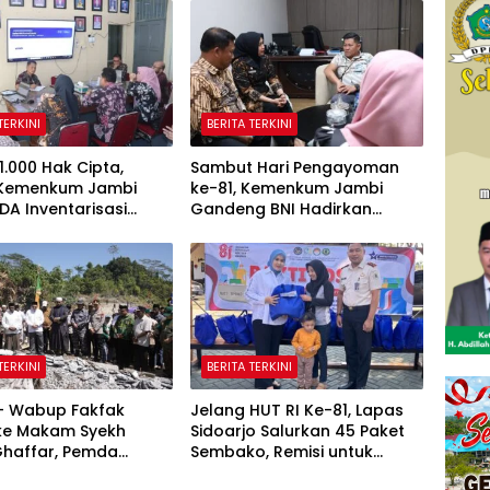
TERKINI
BERITA TERKINI
1.000 Hak Cipta,
Sambut Hari Pengayoman
 Kemenkum Jambi
ke-81, Kemenkum Jambi
DA Inventarisasi
Gandeng BNI Hadirkan
 Karya Daerah
Program Pencatatan Hak
Cipta Gratis
TERKINI
BERITA TERKINI
 – Wabup Fakfak
Jelang HUT RI Ke-81, Lapas
 ke Makam Syekh
Sidoarjo Salurkan 45 Paket
Ghaffar, Pemda
Sembako, Remisi untuk
 Matangkan
Ratusan Napi dan 12 Bebas