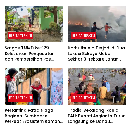
Pekerjaan
Cek Pengecoran Parit
Samping
BERITA TERKINI
BERITA TERKINI
Satgas TMMD ke-129
Karhutbunla Terjadi di Dua
Selesaikan Pengecatan
Lokasi Sekayu Muba,
dan Pembersihan Pos
Sekitar 3 Hektare Lahan
Kamling di Talang Jambe
Terbakar
BERITA TERKINI
BERITA TERKINI
Pertamina Patra Niaga
Tradisi Bekarang Ikan di
Regional Sumbagsel
PALI: Bupati Asgianto Turun
Perkuat Ekosistem Ramah
Langsung ke Danau
Anak melalui Program
Sebetung