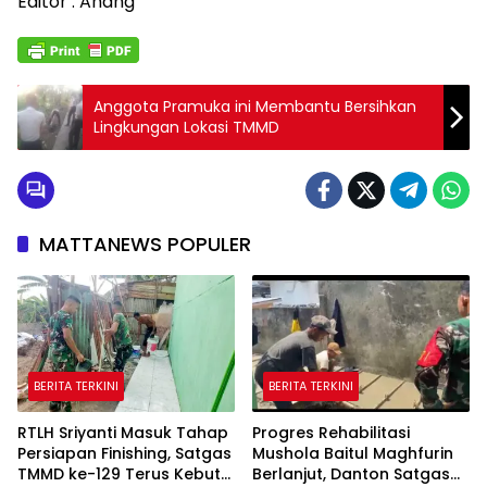
Editor : Anang
Anggota Pramuka ini Membantu Bersihkan
Lingkungan Lokasi TMMD
MATTANEWS POPULER
BERITA TERKINI
BERITA TERKINI
RTLH Sriyanti Masuk Tahap
Progres Rehabilitasi
Persiapan Finishing, Satgas
Mushola Baitul Maghfurin
TMMD ke-129 Terus Kebut
Berlanjut, Danton Satgas