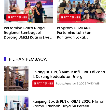
BERITA TERKINI
BERITA TERKINI
Pertamina Patra Niaga
Program GEMILANG
Regional Sumbagsel
Pertamina Lahirkan
Dorong UMKM Kuasai Live
Pahlawan Lokal,
Media Sosial Lewat
Perempuan Sukakarya
Pelatihan “Jago Live, Jago
Mandiri Lewat Pinang
Closing”
PILIHAN PEMBACA
Jelang HUT RI, 3 Sumur Infill Baru di Zona
4 Dukung Kedaulatan Energi
BERITA TERKINI
Rabu, Agustus 5 2026 19:53 WIB
Kunjungi Booth PLN di GIIAS 2026, Nikmati
Promo Tambah Daya 50 Persen