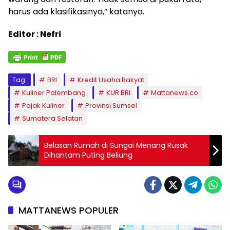
harus ada klasifikasinya,” katanya.
Editor : Nefri
Tag:
BRI
Kredit Usaha Rakyat
Kuliner Palembang
KUR BRI
Mattanews.co
Pajak Kuliner
Provinsi Sumsel
Sumatera Selatan
Belasan Rumah di Sungai Menang Rusak
Dihantam Puting Beliung
MATTANEWS POPULER