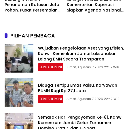
Penanaman Ratusan Juta
Kementerian Koperasi
Pohon, Pusat Persemaian
Siapkan Agenda Nasional
Sriwijaya Kemampo
Hilirisasi Kelapa Sawit
Perkuat Jaringan
Persemaian Nasional*
PILIHAN PEMBACA
Wujudkan Pengelolaan Aset yang Efisien,
Kanwil Kemenkum Jambi Laksanakan
Lelang BMN Secara Transparan
BERITA TERKINI
Jumat, Agustus 7 2026 22:57 WIB
Diduga Tertipu Emas Palsu, Karyawan
BUMN Rugi Rp 27,1 Juta
BERITA TERKINI
Jumat, Agustus 7 2026 22:42 WIB
Semarak Hari Pengayoman Ke-81, Kanwil
Kemenkum Jambi Gelar Turnamen
Domino, Catur, dan E-Sport