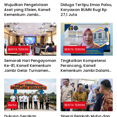
Wujudkan Pengelolaan
Diduga Tertipu Emas Palsu,
Aset yang Efisien, Kanwil
Karyawan BUMN Rugi Rp
Kemenkum Jambi
27,1 Juta
Laksanakan Lelang BMN
Secara Transparan
BERITA TERKINI
BERITA TERKINI
Semarak Hari Pengayoman
Tingkatkan Kompetensi
Ke-81, Kanwil Kemenkum
Perancang, Kanwil
Jambi Gelar Turnamen
Kemenkum Jambi Dalami
Domino, Catur, dan E-Sport
Urgensi Pengundangan
Peraturan Perundang-
undangan
Berita
BERITA TERKINI
Dukung Gerakan
Sinergi Pemkab Muba dan