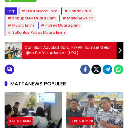
Tag:
HBCI Muara Enim
Honda Brilio
Kabupaten Muara Enim
Mattanews.co
Muara Enim
Polres Muara Enim
Satlantas Polres Muara Enim
Cari Bibit Advokat Baru, FERARI Sumsel Gelar
Ujian Profesi Advokat (UPA)
MATTANEWS POPULER
BERITA TERKINI
BERITA TERKINI