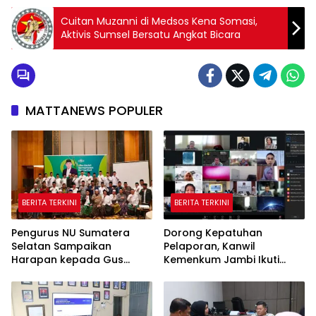
Cuitan Muzanni di Medsos Kena Somasi,
Aktivis Sumsel Bersatu Angkat Bicara
MATTANEWS POPULER
BERITA TERKINI
BERITA TERKINI
Pengurus NU Sumatera
Dorong Kepatuhan
Selatan Sampaikan
Pelaporan, Kanwil
Harapan kepada Gus
Kemenkum Jambi Ikuti
Rozin: Perkuat Ranting dan
Sosialisasi Penetapan
Pesantren
Korporasi Nonaktif Secara
Administratif