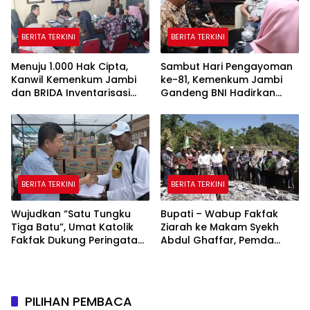
BERITA TERKINI
BERITA TERKINI
Menuju 1.000 Hak Cipta,
Sambut Hari Pengayoman
Kanwil Kemenkum Jambi
ke-81, Kemenkum Jambi
dan BRIDA Inventarisasi
Gandeng BNI Hadirkan
Potensi Karya Daerah
Program Pencatatan Hak
Cipta Gratis
BERITA TERKINI
BERITA TERKINI
Wujudkan “Satu Tungku
Bupati – Wabup Fakfak
Tiga Batu”, Umat Katolik
Ziarah ke Makam Syekh
Fakfak Dukung Peringatan
Abdul Ghaffar, Pemda
666 Tahun Islam Masuk
Fakfak Matangkan
Papua
Peringatan 666 Tahun
Islam Masuk Tanah Papua
PILIHAN PEMBACA