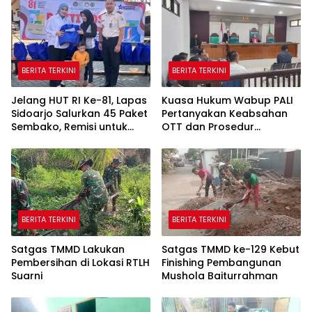
BERITA TERKINI
BERITA TERKINI
Jelang HUT RI Ke-81, Lapas
Kuasa Hukum Wabup PALI
Sidoarjo Salurkan 45 Paket
Pertanyakan Keabsahan
Sembako, Remisi untuk
OTT dan Prosedur
Ratusan Napi dan 12 Bebas
Penangkapan Kangkangi
Undang-Undang
BERITA TERKINI
BERITA TERKINI
Satgas TMMD Lakukan
Satgas TMMD ke-129 Kebut
Pembersihan di Lokasi RTLH
Finishing Pembangunan
Suarni
Mushola Baiturrahman