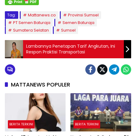
Tag:
Mattanews.co
Provinsi Sumsel
PT Semen Baturaja
Semen Baturaja
Sumatera Selatan
Sumsel
Lambannya Penetapan Tarif Angkutan, Ini
Respon Praktisi Transportasi
MATTANEWS POPULER
BERITA TERKINI
BERITA TERKINI