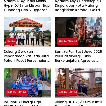
Malam 17 Agustus Makin
Ngalam Asyik Berkosep 5B,
Hype! DJ Sinta Mispan Siap
Disporapar Kota Malang
Guncang Gen-Z Hypezone
Bangkitkan Kembali Gairah
Palembang
Tinju Profesional
Berita
BERITA TERKINI
Dukung Gerakan
Santika Fair East Java 2026
Penanaman Ratusan Juta
Perkuat Sinergi Bisnis
Pohon, Pusat Persemaian
Berkelanjutan, Apresiasi
Sriwijaya Kemampo
Mitra Korporasi Lewat
Perkuat Jaringan
Corporate Award
Persemaian Nasional*
BERITA TERKINI
BERITA TERKINI
Ini Bentuk Sinergi Tiga
Jelang HUT RI, 3 Sumur Infill