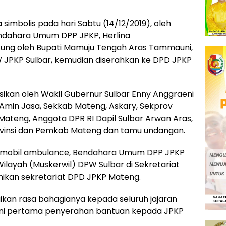
simbolis pada hari Sabtu (14/12/2019), oleh
ndahara Umum DPP JPKP, Herlina
gsung oleh Bupati Mamuju Tengah Aras Tammauni,
W JPKP Sulbar, kemudian diserahkan ke DPD JPKP
ikan oleh Wakil Gubernur Sulbar Enny Anggraeni
in Jasa, Sekkab Mateng, Askary, Sekprov
Mateng, Anggota DPR RI Dapil Sulbar Arwan Aras,
ovinsi dan Pemkab Mateng dan tamu undangan.
t mobil ambulance, Bendahara Umum DPP JPKP
ilayah (Muskerwil) DPW Sulbar di Sekretariat
ikan sekretariat DPD JPKP Mateng.
kan rasa bahagianya kepada seluruh jajaran
 ini pertama penyerahan bantuan kepada JPKP