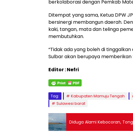
berkolaborasi dengan Pemkab Mat
Ditempat yang sama, Ketua DPW JPK
bersinergi membangun daerah. Den
kaki, tangan, mata dan telinga pe
membutuhkan.
“Tidak ada yang boleh di tinggalk
Sulbar akan berupaya memberikan ya
Editor : Nefri
Tag:
Kabupaten Mamuju Tengah
Sulawesi barat
Diduga Alami Kebocoran, Tongk