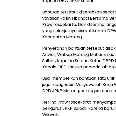
kepada DPW JPKP Sulbar.
Bantuan tersebut diserahkan secara 
yayasan kasih Fibonaci Bersama Be
Prawirosoekarto. Dan diterima lan
yang selanjutnya diserahkan ke DP
Kabupaten Mateng.
Penyerahan bantuan tersebut disaks
Anwar, Wabup Mateng Muhammad Am
Sulbar, Kapolda Sulbar, Ketua DPRD 
Kepala OPD lingkup pemerintah pr
Usai memberikan bantuan satu uni
juga menghadiri Musyawarah Kerja W
DPD JPKP Mateng, sekaligus meresm
Herlina Prawirosoekarto menyampai
pengurus JPKP Sulbar, karena baru
Wilayah.