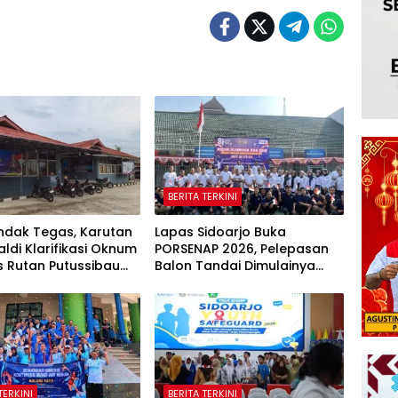
BERITA TERKINI
ndak Tegas, Karutan
Lapas Sidoarjo Buka
aldi Klarifikasi Oknum
PORSENAP 2026, Pelepasan
s Rutan Putussibau
Balon Tandai Dimulainya
et Komentar Pedas
Pekan Olahraga dan Seni
asien BPJS
Warga Binaan
TERKINI
BERITA TERKINI