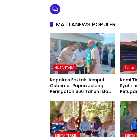
MATTANEWS POPULER
NUSANTARA
Berita
Kapolres Fakfak Jemput
Kami Ti
Gubernur Papua Jelang
Syahrin
Peringatan 666 Tahun Islam
Petuga
Masuk Tanah Papua
Terser
Kasus P
BERITA TERKINI
BERITA 