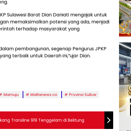
eng.
P Sulawesi Barat Dian Daniati mengajak untuk
gan memaksimalkan potensi yang ada, menjadi
merintah terhadap masyarakat yang
an dalam pembangunan, segenap Pengurus JPKP
ng terbaik untuk Daerah ini,”ujar Dian.
Mamuju
Mattanews.co
Provinsi Sulbar
ang Transline 919 Tenggelam di Belitung