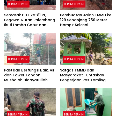
BERITA TERKINI
BERITA TERKINI
Semarak HUT ke-81 RI,
Pembuatan Jalan TMMD ke
Pegawai Rutan Palembang
129 Sepanjang 750 Meter
Ikuti Lomba Catur dan
Hampir Selesai
Gaple Antar Pegawai
BERITA TERKINI
BERITA TERKINI
Pastikan Berfungsi Baik, Air
Satgas TMMD dan
dan Tower Tondon
Masyarakat Tuntaskan
Musholah Hidayatullah
Pengerjaan Pos Kamling
Dicek Satgas TMMD
BERITA TERKINI
BERITA TERKINI