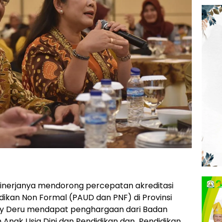
kinerjanya mendorong percepatan akreditasi
kan Non Formal (PAUD dan PNF) di Provinsi
eby Deru mendapat penghargaan dari Badan
n Anak Usia Dini dan Pendidikan dan Pendidikan