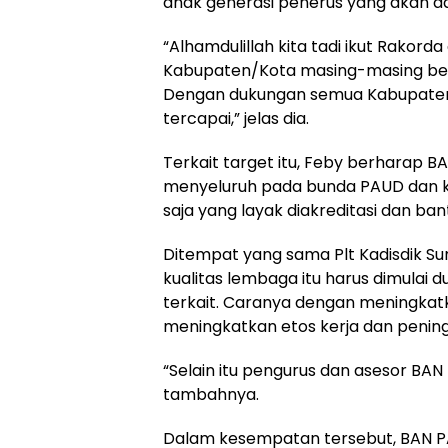
anak generasi penerus yang akan d
“Alhamdulillah kita tadi ikut Rako
Kabupaten/Kota masing-masing bera
Dengan dukungan semua Kabupaten/K
tercapai,” jelas dia.
Terkait target itu, Feby berharap 
menyeluruh pada bunda PAUD dan k
saja yang layak diakreditasi dan ba
Ditempat yang sama Plt Kadisdik S
kualitas lembaga itu harus dimulai d
terkait. Caranya dengan meningkatk
meningkatkan etos kerja dan pening
“Selain itu pengurus dan asesor BAN 
tambahnya.
Dalam kesempatan tersebut, BAN P