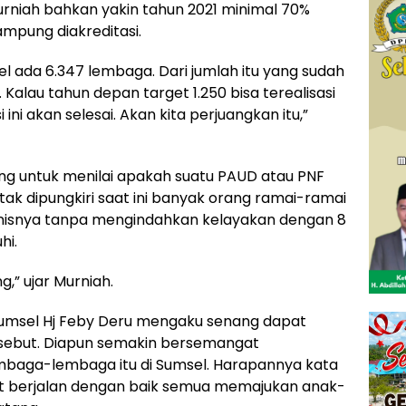
urniah bahkan yakin tahun 2021 minimal 70%
mpung diakreditasi.
el ada 6.347 lembaga. Dari jumlah itu yang sudah
Kalau tahun depan target 1.250 bisa terealisasi
 ini akan selesai. Akan kita perjuangkan itu,”
ting untuk menilai apakah suatu PAUD atau PNF
 tak dipungkiri saat ini banyak orang ramai-ramai
nisnya tanpa mengindahkan kelayakan dengan 8
hi.
g,” ujar Murniah.
msel Hj Feby Deru mengaku senang dapat
rsebut. Diapun semakin bersemangat
embaga-lembaga itu di Sumsel. Harapannya kata
t berjalan dengan baik semua memajukan anak-