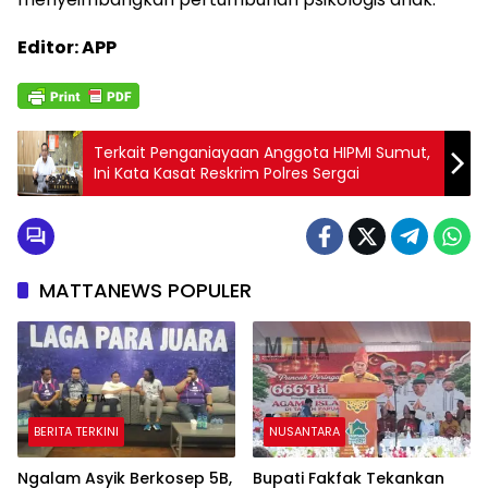
Editor: APP
Terkait Penganiayaan Anggota HIPMI Sumut,
Ini Kata Kasat Reskrim Polres Sergai
MATTANEWS POPULER
BERITA TERKINI
NUSANTARA
Ngalam Asyik Berkosep 5B,
Bupati Fakfak Tekankan