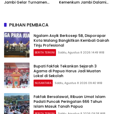
Jambi Gelar Turnamen
Kemenkum Jambi Dalami
Domino, Catur, dan E-Sport
Urgensi Pengundangan
Peraturan Perundang-
undangan
PILIHAN PEMBACA
Ngalam Asyik Berkosep 5B, Disporapar
Kota Malang Bangkitkan Kembali Gairah
Tinju Profesional
BERITA TERKINI
Sabtu, Agustus 8 2026 14:49 WIB
Bupati Fakfak Tekankan Sejarah 3
Agama di Papua Harus Jadi Muatan
Lokal di Sekolah
NUSANTARA
Sabtu, Agustus 8 2026 09:40 WIB
Fakfak Bersalawat, Ribuan Umat Islam
Padati Puncak Peringatan 666 Tahun
Islam Masuk Tanah Papua
BERITA TERKINI
Sabtu, Agustus 8 2026 09:38 WIB