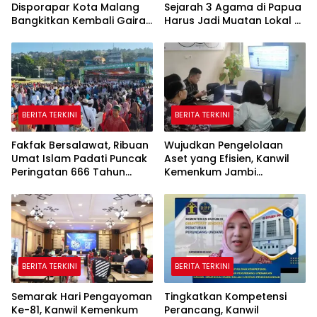
Disporapar Kota Malang
Sejarah 3 Agama di Papua
Bangkitkan Kembali Gairah
Harus Jadi Muatan Lokal di
Tinju Profesional
Sekolah
BERITA TERKINI
BERITA TERKINI
Fakfak Bersalawat, Ribuan
Wujudkan Pengelolaan
Umat Islam Padati Puncak
Aset yang Efisien, Kanwil
Peringatan 666 Tahun
Kemenkum Jambi
Islam Masuk Tanah Papua
Laksanakan Lelang BMN
Secara Transparan
BERITA TERKINI
BERITA TERKINI
Semarak Hari Pengayoman
Tingkatkan Kompetensi
Ke-81, Kanwil Kemenkum
Perancang, Kanwil