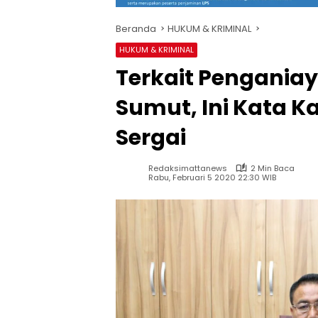
Beranda
HUKUM & KRIMINAL
HUKUM & KRIMINAL
Terkait Pengania
Sumut, Ini Kata K
Sergai
Redaksimattanews
2 Min Baca
Rabu, Februari 5 2020 22:30 WIB