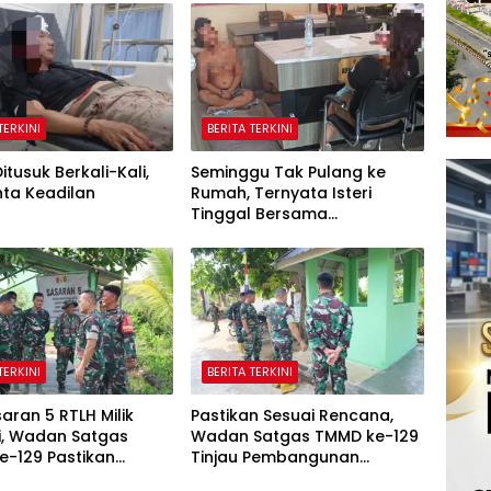
TERKINI
BERITA TERKINI
itusuk Berkali-Kali,
Seminggu Tak Pulang ke
nta Keadilan
Rumah, Ternyata Isteri
Tinggal Bersama
Selingkuhan
TERKINI
BERITA TERKINI
aran 5 RTLH Milik
Pastikan Sesuai Rencana,
i, Wadan Satgas
Wadan Satgas TMMD ke-129
e-129 Pastikan
Tinjau Pembangunan
ni Rumah Senang
Poskamling