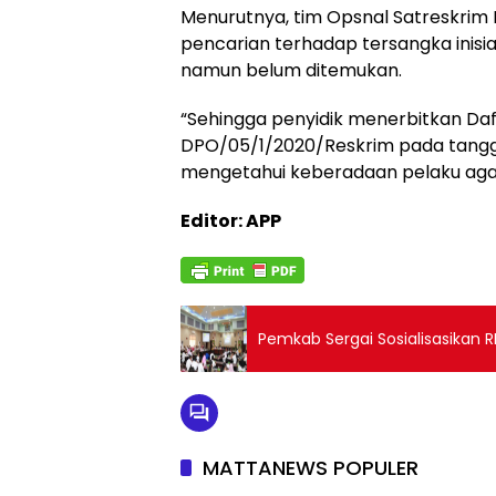
Menurutnya, tim Opsnal Satreskrim P
pencarian terhadap tersangka inisi
namun belum ditemukan.
“Sehingga penyidik menerbitkan Da
DPO/05/1/2020/Reskrim pada tangga
mengetahui keberadaan pelaku aga
Editor: APP
Pemkab Sergai Sosialisasikan R
MATTANEWS POPULER