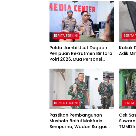
BERITA TERKINI
BERITA 
Polda Jambi Usut Dugaan
Kakak D
Penipuan Rekrutmen Bintara
Adik Mi
Polri 2026, Dua Personel
Diamankan
BERITA TERKINI
BERITA 
Pastikan Pembangunan
Cek Sas
Mushola Baitul Makfurin
Suwarn
Sempurna, Wadan Satgas
TMMD k
TMMD Cek Langsung ke
Penghu