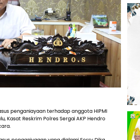
kasus penganiayaan terhadap anggota HIPMI
lu, Kasat Reskrim Polres Sergai AKP Hendro
cara.
asus penganiyaaan yang dialami Ferry Dika