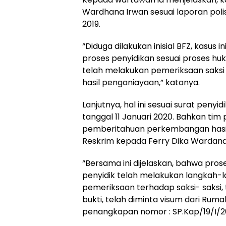
Wardhana Irwan sesuai laporan poli
2019.
“Diduga dilakukan inisial BFZ, kasus in
proses penyidikan sesuai proses huk
telah melakukan pemeriksaan saksi
hasil penganiayaan,” katanya.
Lanjutnya, hal ini sesuai surat peny
tanggal 11 Januari 2020. Bahkan ti
pemberitahuan perkembangan hasil
Reskrim kepada Ferry Dika Wardana
“Bersama ini dijelaskan, bahwa pro
penyidik telah melakukan langkah-l
pemeriksaan terhadap saksi- saksi,
bukti, telah diminta visum dari Ruma
penangkapan nomor : SP.Kap/19/I/202